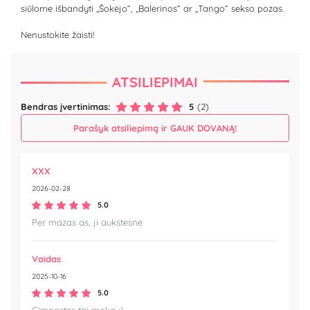
siūlome išbandyti „Šokėjo“, „Balerinos“ ar „Tango“ sekso pozas.
Nenustokite žaisti!
ATSILIEPIMAI
Bendras įvertinimas:
5
(2)
Parašyk atsiliepimą ir GAUK DOVANĄ!
XXX
2026-02-28
5.0
Per mazas as, ji aukstesne
Vaidas
2025-10-16
5.0