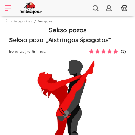
Nuogos mintys
Sekso pozos
Sekso pozos
Sekso poza „Aistringas špagatas”
Bendras įvertinimas:
(2)