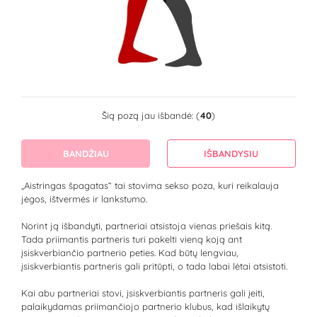
Šią pozą jau išbandė: (
40
)
BANDŽIAU
IŠBANDYSIU
„Aistringas špagatas“ tai stovima sekso poza, kuri reikalauja
jėgos, ištvermės ir lankstumo.
Norint ją išbandyti, partneriai atsistoja vienas priešais kitą.
Tada priimantis partneris turi pakelti vieną koją ant
įsiskverbiančio partnerio peties. Kad būtų lengviau,
įsiskverbiantis partneris gali pritūpti, o tada labai lėtai atsistoti.
Kai abu partneriai stovi, įsiskverbiantis partneris gali įeiti,
palaikydamas priimančiojo partnerio klubus, kad išlaikytų