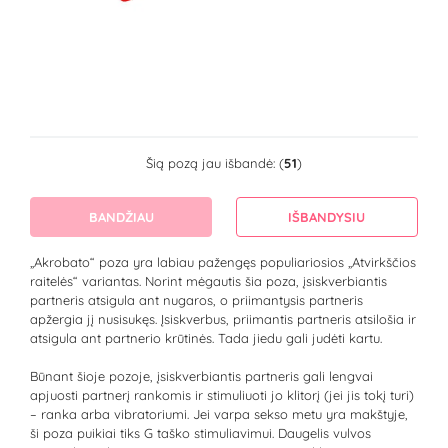
Šią pozą jau išbandė: (
51
)
BANDŽIAU
IŠBANDYSIU
„Akrobato“ poza yra labiau pažengęs populiariosios „Atvirkščios
raitelės“ variantas. Norint mėgautis šia poza, įsiskverbiantis
partneris atsigula ant nugaros, o priimantysis partneris
apžergia jį nusisukęs. Įsiskverbus, priimantis partneris atsilošia ir
atsigula ant partnerio krūtinės. Tada jiedu gali judėti kartu.
Būnant šioje pozoje, įsiskverbiantis partneris gali lengvai
apjuosti partnerį rankomis ir stimuliuoti jo klitorį (jei jis tokį turi)
– ranka arba vibratoriumi. Jei varpa sekso metu yra makštyje,
ši poza puikiai tiks G taško stimuliavimui. Daugelis vulvos