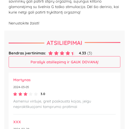
savininkų gali patirti stiprų orgazmą, sujungus klitorio
glamonėjimą su švelnia G taško stimuliacija. Dėl šio derinio, kai
kurie netgi gali patirti trykštantį orgazmą!
Nenustokite žaisti!
ATSILIEPIMAI
Bendras įvertinimas:
4.33
(3)
Parašyk atsiliepimą ir GAUK DOVANĄ!
Martynas
2024-03-05
3.0
Asmeniui viršuje, greit paskausta kojas, jeigu
nepraktikuojami tamprumo pratimai
XXX