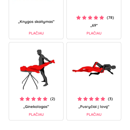
(78)
„Knygos skaitymas“
„69“
PLAČIAU
PLAČIAU
(2)
(3)
„Ginekologas”
„Pusryčiai į lovą“
PLAČIAU
PLAČIAU