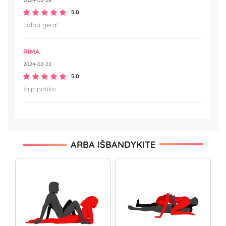
2024-02-28
5.0
Labai gera!
RIMA
2024-02-22
5.0
taip patiko
ARBA IŠBANDYKITE