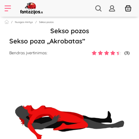
Nuogos mintys
Sekso pozos
Sekso pozos
Sekso poza „Akrobatas”
Bendras įvertinimas:
(3)