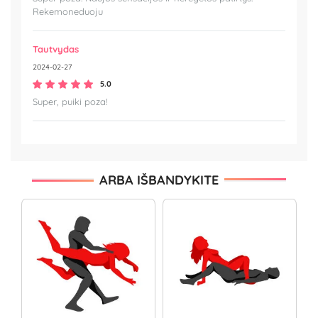
Rekemoneduoju
Tautvydas
2024-02-27
5.0
Super, puiki poza!
ARBA IŠBANDYKITE