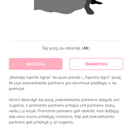
Šią pozą jau išbandė: (
45
)
BANDŽIAU
IŠBANDYSIU
„Atsilošęs tupintis tigras“ tai poza panaši į „Tupinčio tigro“ pozą,
tik joje įsiskverbiantis partneris yra stovimoje padėtyje, o ne
gulimoje.
Norint išbandyti šią pozą, įsiskverbiantis partneris atsigula ant
nugaros, o priimantis partneris pritūpia virš partnerio klubų,
veidu į jo kojas. Priimantis partneris gali atsilošti, kad didžiąją
dalį savo svorio prilaikytų rankomis, taip pat įsiskverbiantis
partneris gali prilaikyti jį už nugaros.