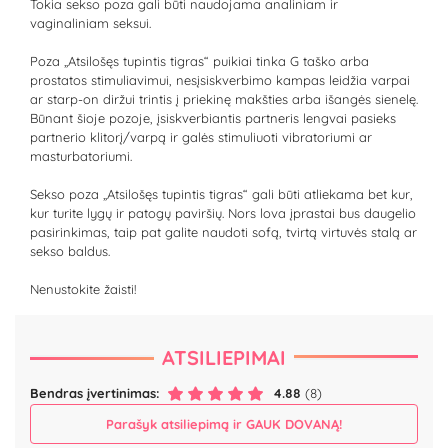
Tokia sekso poza gali būti naudojama analiniam ir
vaginaliniam seksui.
Poza „Atsilošęs tupintis tigras“ puikiai tinka G taško arba
prostatos stimuliavimui, nesįsiskverbimo kampas leidžia varpai
ar starp-on diržui trintis į priekinę makšties arba išangės sienelę.
Būnant šioje pozoje, įsiskverbiantis partneris lengvai pasieks
partnerio klitorį/varpą ir galės stimuliuoti vibratoriumi ar
masturbatoriumi.
Sekso poza „Atsilošęs tupintis tigras“ gali būti atliekama bet kur,
kur turite lygų ir patogų paviršių. Nors lova įprastai bus daugelio
pasirinkimas, taip pat galite naudoti sofą, tvirtą virtuvės stalą ar
sekso baldus.
Nenustokite žaisti!
ATSILIEPIMAI
Bendras įvertinimas:
4.88
(8)
Parašyk atsiliepimą ir GAUK DOVANĄ!