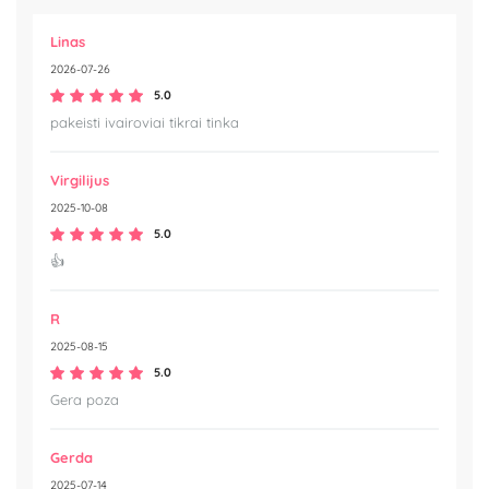
Linas
2026-07-26
5.0
pakeisti ivairoviai tikrai tinka
Virgilijus
2025-10-08
5.0
👍
R
2025-08-15
5.0
Gera poza
Gerda
2025-07-14