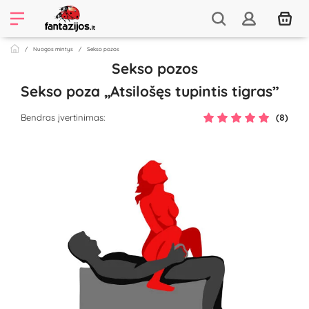
Nuogos mintys
Sekso pozos
Sekso pozos
Sekso poza „Atsilošęs tupintis tigras”
Bendras įvertinimas:
(8)