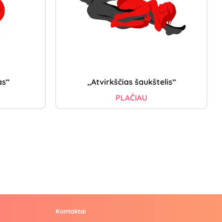
as“
,,Atvirkščias šaukštelis”
PLAČIAU
Kontaktai