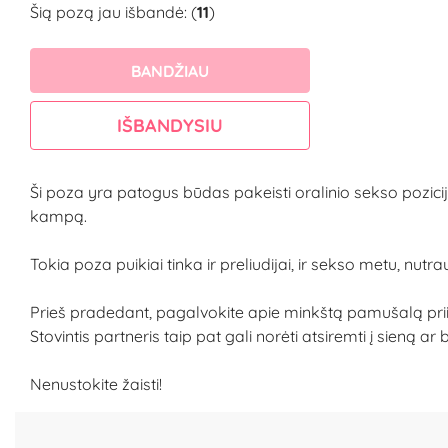
Šią pozą jau išbandė: (
11
)
BANDŽIAU
IŠBANDYSIU
Ši poza yra patogus būdas pakeisti oralinio sekso poziciją.
kampą.
Tokia poza puikiai tinka ir preliudijai, ir sekso metu, nut
Prieš pradedant, pagalvokite apie minkštą pamušalą priim
Stovintis partneris taip pat gali norėti atsiremti į sieną ar
Nenustokite žaisti!