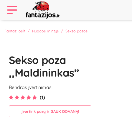
Fantazijos.lt
Nuogos mintys
Sekso pozos
Sekso poza
,,Maldininkas”
Bendras įvertinimas:
(1)
Įvertink pozą ir GAUK DOVANĄ!