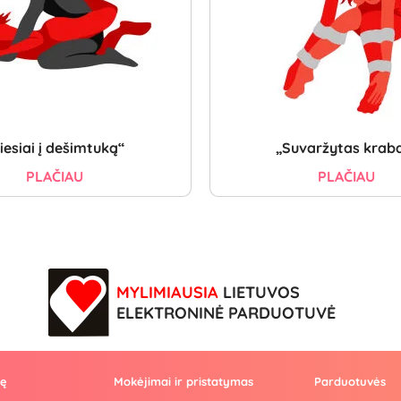
iesiai į dešimtuką“
„Suvaržytas krab
PLAČIAU
PLAČIAU
MYLIMIAUSIA
LIETUVOS
ELEKTRONINĖ PARDUOTUVĖ
vę
Mokėjimai ir pristatymas
Parduotuvės