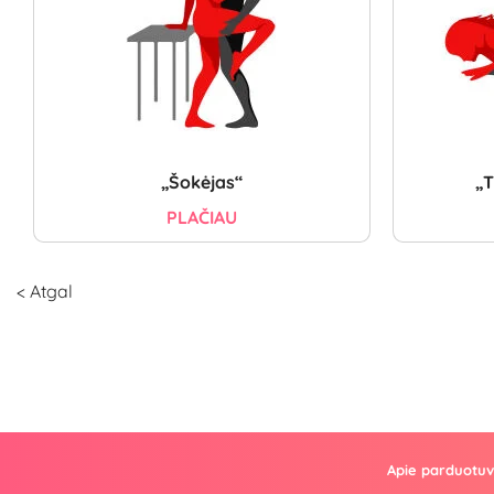
„Šokėjas“
„T
PLAČIAU
< Atgal
Apie parduotu