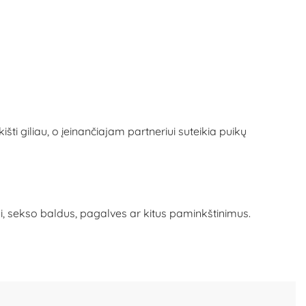
šti giliau, o įeinančiajam partneriui suteikia puikų
ui, sekso baldus, pagalves ar kitus paminkštinimus.