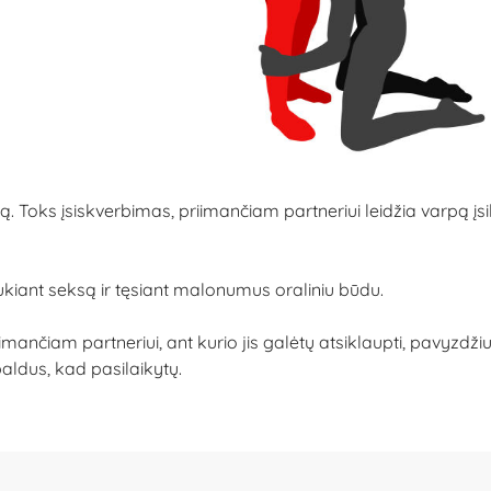
 Toks įsiskverbimas, priimančiam partneriui leidžia varpą įsiki
raukiant seksą ir tęsiant malonumus oraliniu būdu.
ančiam partneriui, ant kurio jis galėtų atsiklaupti, pavyzdži
 baldus, kad pasilaikytų.