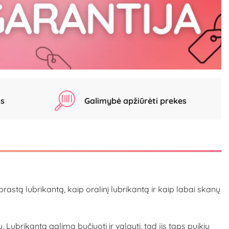
as
Galimybė apžiūrėti prekes
astą lubrikantą, kaip oralinį lubrikantą ir kaip labai skanų
 Lubrikantą galima bučiuoti ir valgyti, tad jis taps puikiu