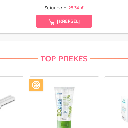
Sutaupote:
23.34 €
Į KREPŠELĮ
TOP PREKĖS