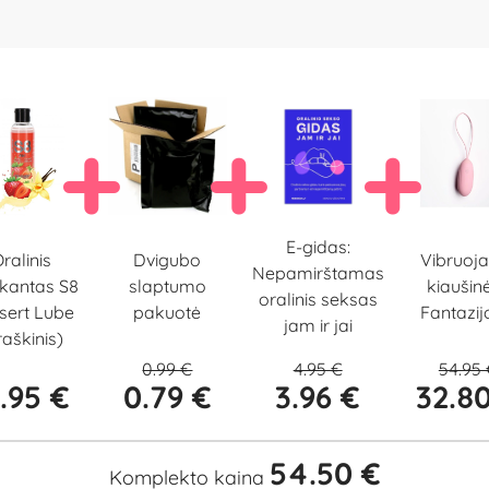
E-gidas:
Dvigubo
ralinis
Vibruoja
Nepamirštamas
slaptumo
ikantas S8
kiaušinė
oralinis seksas
pakuotė
sert Lube
Fantazijo
jam ir jai
raškinis)
0.99 €
4.95 €
54.95
6.95 €
0.79 €
3.96 €
32.8
54.50 €
Komplekto kaina