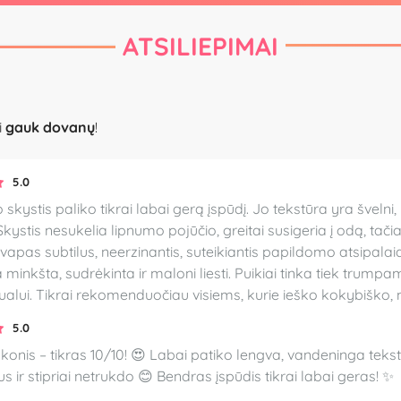
ATSILIEPIMAI
i
gauk dovanų
!
5.0
skystis paliko tikrai labai gerą įspūdį. Jo tekstūra yra švelni
kystis nesukelia lipnumo pojūčio, greitai susigeria į odą, ta
apas subtilus, neerzinantis, suteikiantis papildomo atsipala
inkšta, sudrėkinta ir maloni liesti. Puikiai tinka tiek trump
ualui. Tikrai rekomenduočiau visiems, kurie ieško kokybiško
5.0
konis – tikras 10/10! 😍 Labai patiko lengva, vandeninga tekst
us ir stipriai netrukdo 😊 Bendras įspūdis tikrai labai geras! ✨