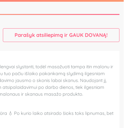
Parašyk atsiliepimą ir GAUK DOVANĄ!
, lengvai slystanti, todėl masažuoti tampa itin malonu ir
čiau tuo pačiu išlaiko pakankamą slydimą ilgesniam
idavimo jausmo o skonis labai skanus. Naudojant jį,
am atsipalaidavimui po darbo dienos, tiek ilgesniam
, malonaus ir skanaus masažo produkto.
ūra 💧 Po kurio laiko atsirado šioks toks lipnumas, bet