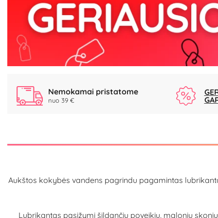
Nemokamai pristatome
GER
GA
nuo 39 €
Aukštos kokybės vandens pagrindu pagamintas lubrikantas tik
Lubrikantas pasižymi šildančiu poveikiu, maloniu skoniu ir