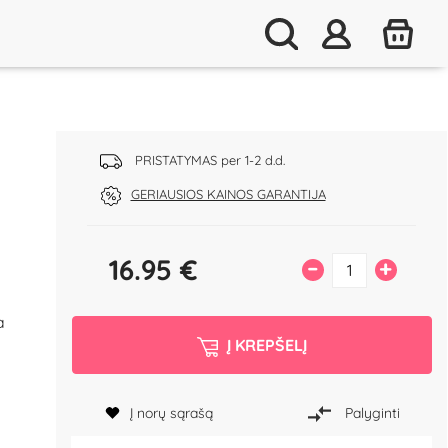
PRISTATYMAS per 1-2 d.d.
GERIAUSIOS KAINOS GARANTIJA
16.95
€
–
+
a
Į KREPŠELĮ
o
Į norų sąrašą
Palyginti