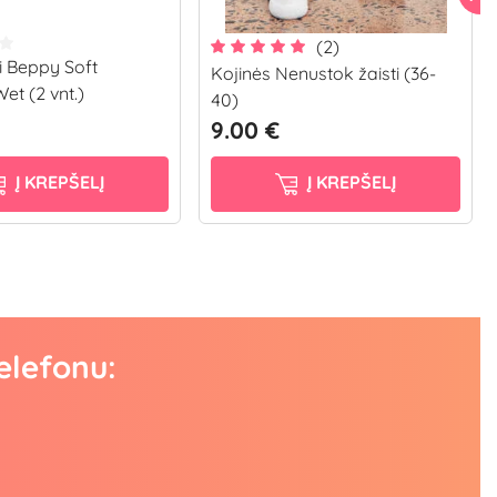
(2)
 Beppy Soft
Kojinės Nenustok žaisti (36-
et (2 vnt.)
40)
9.00 €
Į KREPŠELĮ
Į KREPŠELĮ
elefonu: