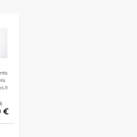
ntis
lis
s.lt
 €
0 €