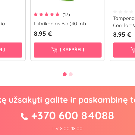
(17)
Tamponai
rio
Lubrikantas Bio (40 ml)
Comfort W
8.95 €
8.95 €
LĮ
Į KREPŠELĮ
kę užsakyti galite ir paskambinę t
+370 600 84088
I-V 8:00-18:00