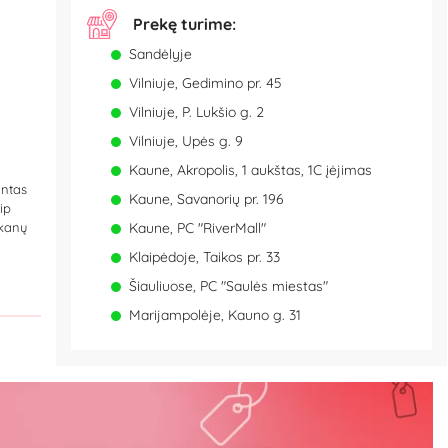
Prekę turime:
Sandėlyje
Vilniuje, Gedimino pr. 45
Vilniuje, P. Lukšio g. 2
Vilniuje, Upės g. 9
Kaune, Akropolis, 1 aukštas, 1C įėjimas
antas
Kaune, Savanorių pr. 196
ip
skanų
Kaune, PC "RiverMall"
Klaipėdoje, Taikos pr. 33
Šiauliuose, PC "Saulės miestas"
Marijampolėje, Kauno g. 31