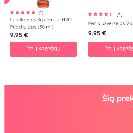
(1)
(4)
Lubrikantas System Jo H2O
Penio užveržėjas Va
Peachy Lips (30 ml)
9.95 €
9.95 €
Į KREPŠELĮ
Į KREPŠE
Šią pre