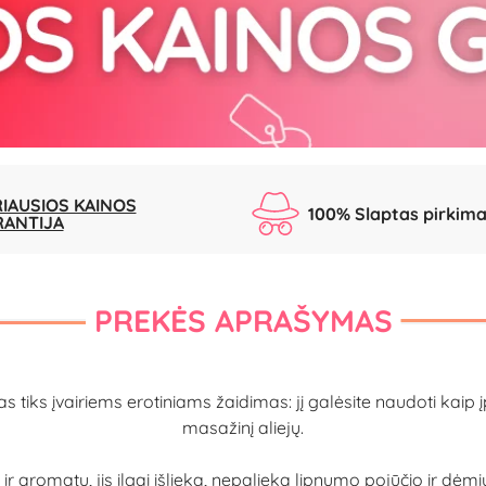
IAUSIOS KAINOS
100% Slaptas pirkim
RANTIJA
PREKĖS APRAŠYMAS
s įvairiems erotiniams žaidimas: jį galėsite naudoti kaip įpr
masažinį aliejų.
 aromatu, jis ilgai išlieka, nepalieka lipnumo pojūčio ir dėmių.