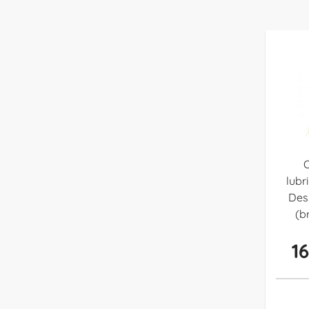
O
lubr
Des
(b
1