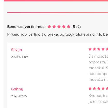
Bendras įvertinimas:
5
(9)
Pirkėjai jau įvertino šią prekę, parašyk atsiliepimą ir tu be
Silvija
Šis masažo 
2026-04-09
paprasta. S
masažui. Kv
oda tampa m
masažo rit
Gabby
Kvapas ir s
2026-02-15
jis minimal