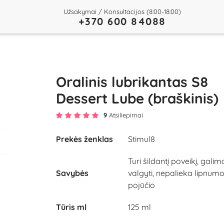
Užsakymai / Konsultacijos (8:00-18:00)
+370 600 84088
Oralinis lubrikantas S8
Dessert Lube (braškinis)
9
Atsiliepimai
Prekės ženklas
Stimul8
Turi šildantį poveikį, galim
Savybės
valgyti, nepalieka lipnum
pojūčio
Tūris ml
125 ml