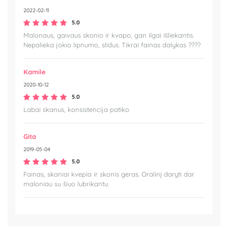
2022-02-11
5.0
Malonaus, gaivaus skonio ir kvapo, gan ilgai išliekantis.
Nepalieka jokio lipnumo, slidus. Tikrai fainas dalykas ????
Kamile
2020-10-12
5.0
Labai skanus, konsistencija patiko
Gita
2019-05-04
5.0
Fainas, skaniai kvepia ir skonis geras. Oralinį daryti dar
maloniau su šiuo lubrikantu.