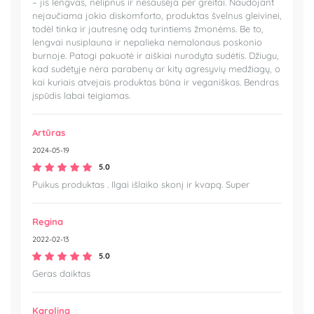
– jis lengvas, nelipnus ir nesausėja per greitai. Naudojant
nejaučiama jokio diskomforto, produktas švelnus gleivinei,
todėl tinka ir jautresnę odą turintiems žmonėms. Be to,
lengvai nusiplauna ir nepalieka nemalonaus poskonio
burnoje. Patogi pakuotė ir aiškiai nurodyta sudėtis. Džiugu,
kad sudėtyje nėra parabenų ar kitų agresyvių medžiagų, o
kai kuriais atvejais produktas būna ir veganiškas. Bendras
įspūdis labai teigiamas.
Artūras
2024-05-19
5.0
Puikus produktas . Ilgai išlaiko skonį ir kvapą. Super
Regina
2022-02-13
5.0
Geras daiktas
Karolina