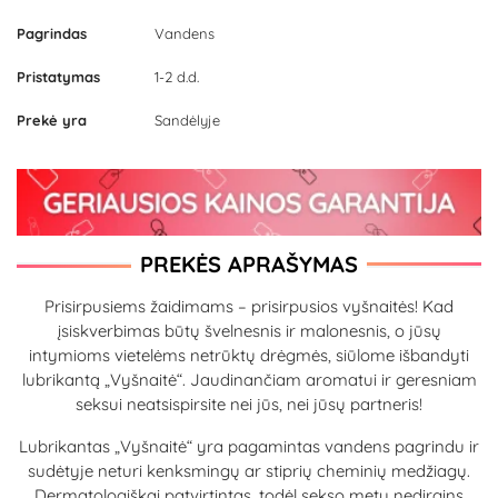
Pagrindas
Vandens
Pristatymas
1-2 d.d.
Prekė yra
Sandėlyje
PREKĖS APRAŠYMAS
Prisirpusiems žaidimams – prisirpusios vyšnaitės! Kad
įsiskverbimas būtų švelnesnis ir malonesnis, o jūsų
intymioms vietelėms netrūktų drėgmės, siūlome išbandyti
lubrikantą „Vyšnaitė“. Jaudinančiam aromatui ir geresniam
seksui neatsispirsite nei jūs, nei jūsų partneris!
Lubrikantas „Vyšnaitė“ yra pagamintas vandens pagrindu ir
sudėtyje neturi kenksmingų ar stiprių cheminių medžiagų.
Dermatologiškai patvirtintas, todėl sekso metu nedirgins