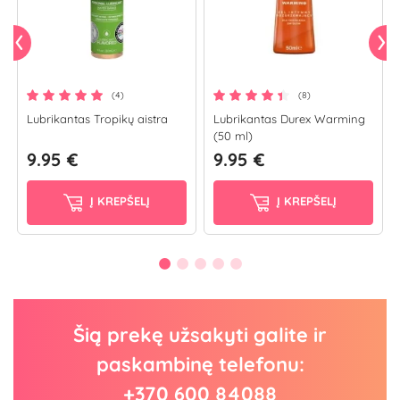
(4)
(8)
Lubrikantas Tropikų aistra
Lubrikantas Durex Warming
(50 ml)
9.95 €
9.95 €
Į KREPŠELĮ
Į KREPŠELĮ
Šią prekę užsakyti galite ir
paskambinę telefonu:
+370 600 84088