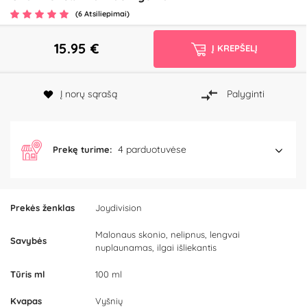
(6 Atsiliepimai)
15.95
€
Į KREPŠELĮ
Į norų sąrašą
Palyginti
4 parduotuvėse
Prekę turime:
Prekės ženklas
Joydivision
Malonaus skonio, nelipnus, lengvai
Savybės
nuplaunamas, ilgai išliekantis
Tūris ml
100 ml
Kvapas
Vyšnių