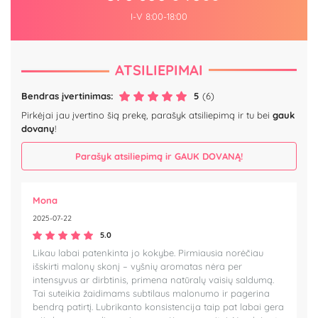
I-V 8:00-18:00
ATSILIEPIMAI
Bendras įvertinimas:
5
(6)
Pirkėjai jau įvertino šią prekę, parašyk atsiliepimą ir tu bei
gauk
dovanų
!
Parašyk atsiliepimą ir GAUK DOVANĄ!
Mona
2025-07-22
5.0
Likau labai patenkinta jo kokybe. Pirmiausia norėčiau
išskirti malonų skonį – vyšnių aromatas nėra per
intensyvus ar dirbtinis, primena natūralų vaisių saldumą.
Tai suteikia žaidimams subtilaus malonumo ir pagerina
bendrą patirtį. Lubrikanto konsistencija taip pat labai gera