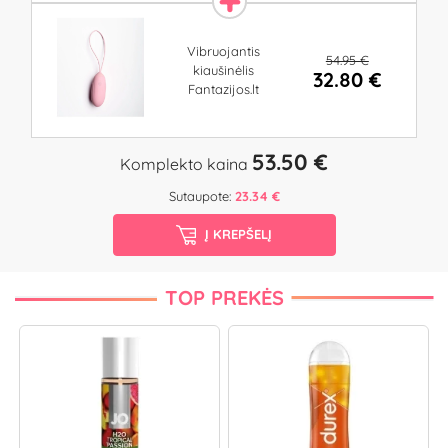
Vibruojantis
54.95 €
kiaušinėlis
32.80 €
Fantazijos.lt
53.50 €
Komplekto kaina
Sutaupote:
23.34 €
Į KREPŠELĮ
TOP PREKĖS