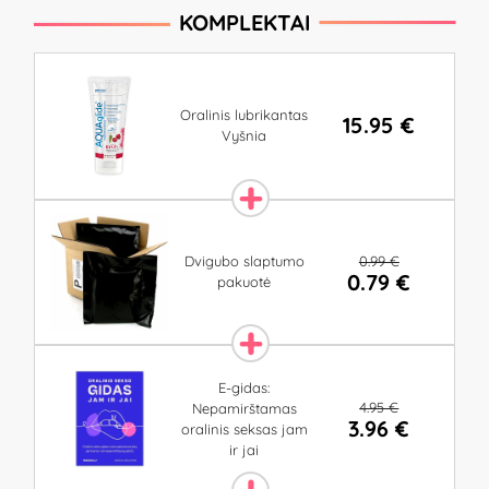
KOMPLEKTAI
Oralinis lubrikantas
15.95 €
Vyšnia
0.99 €
Dvigubo slaptumo
0.79 €
pakuotė
E-gidas:
4.95 €
Nepamirštamas
3.96 €
oralinis seksas jam
ir jai