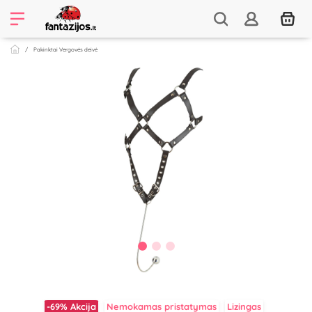
Pakinktai Vergovės deivė
-69%
Akcija
Nemokamas pristatymas
Lizingas