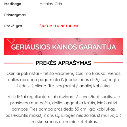
Medžiaga
Metalas, Oda
Pristatymas
-
Prekė yra
ŠIUO METU NETURIME
PREKĖS APRAŠYMAS
Odiniai pakinktai – fetišo vaidmenų žaidimo klasika. Vienos
dalies apranga pagaminta iš juodos odos diržų, sujungtų
žiedais iš plieno. Turi vaginalinį / analinį kabliuką.
Visi diržai reguliuojami atlaisvinant / suveržiant sagtis. Jie
prasideda nuo pečių, dailiai apgaubia krūtis, leidžiasi iki
bambos. Ties bamba prasideda 35 cm ilgio kabliukas,
pasiekiantis makštį ir anusą. Erogenines zonas stimuliuoja 3
cm skersmens aliuminio rutuliukas.