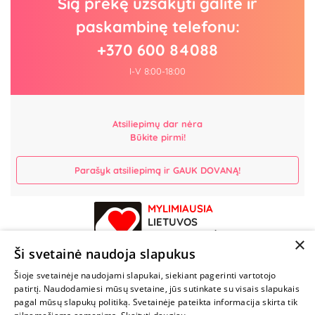
Šią prekę užsakyti galite ir
paskambinę telefonu:
+370 600 84088
I-V 8:00-18:00
Atsiliepimų dar nėra
Būkite pirmi!
Parašyk atsiliepimą ir GAUK DOVANĄ!
MYLIMIAUSIA
LIETUVOS
ELEKTRONINĖ
×
PARDUOTUVĖ
Ši svetainė naudoja slapukus
Šioje svetainėje naudojami slapukai, siekiant pagerinti vartotojo
NENUSTOK
patirtį. Naudodamiesi mūsų svetaine, jūs sutinkate su visais slapukais
ŽAISTI
pagal mūsų slapukų politiką. Svetainėje pateikta informacija skirta tik