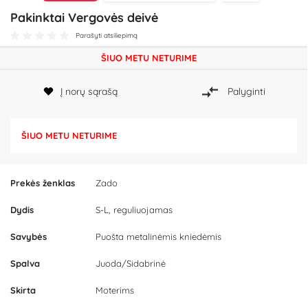
Pakinktai Vergovės deivė
Parašyti atsiliepimą
ŠIUO METU NETURIME
Į norų sąrašą
Palyginti
ŠIUO METU NETURIME
Prekės ženklas
Zado
Dydis
S-L, reguliuojamas
Savybės
Puošta metalinėmis kniedėmis
Spalva
Juoda/Sidabrinė
Skirta
Moterims