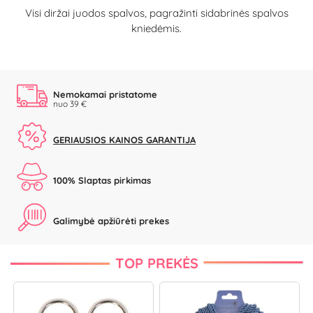
Visi diržai juodos spalvos, pagražinti sidabrinės spalvos
kniedėmis.
Nemokamai pristatome
nuo 39 €
GERIAUSIOS KAINOS GARANTIJA
100% Slaptas pirkimas
Galimybė apžiūrėti prekes
TOP PREKĖS