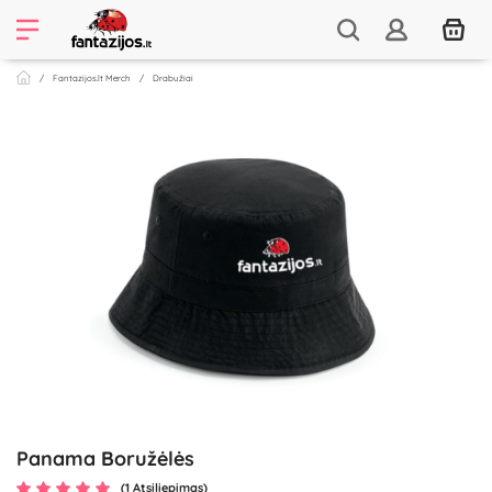
Fantazijos.lt Merch
Drabužiai
Panama Boružėlės
(1 Atsiliepimas)