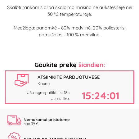
Skalbti rankomis arba skalbimo mašina ne aukštesnėje nei
30 °C temperatūroje.
Medžiaga: panamkė - 80% medvilnė, 20% poliesteris;
pamušalas - 100 % medvilnė.
Gaukite prekę
šiandien:
ATSIIMKITE PARDUOTUVĖSE
Kaune.
15:24:01
Užsakymą atlikti iki 18h
Jums liko:
Nemokamai pristatome
nuo 39 €