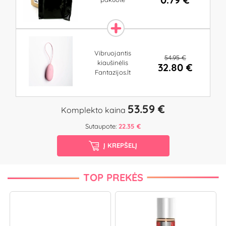
Vibruojantis
54.95 €
kiaušinėlis
32.80 €
Fantazijos.lt
53.59 €
Komplekto kaina
Sutaupote:
22.35 €
Į KREPŠELĮ
TOP PREKĖS