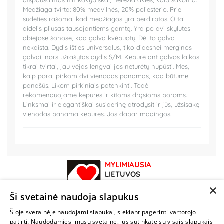
atspausdintas itin kokybiškai, nerėžia akies, kaip sakoma.
Medžiaga tvirta: 80% medvilnės, 20% poliesterio. Prie
sudėties rašoma, kad medžiagos yra perdirbtos. O tai
didelis pliusas tausojantiems gamtą. Yra po dvi skylutes
abiejose šonose, kad galva kvėpuotų. Dėl to galva
nekaista. Dydis išties universalus, tiko didesnei merginos
galvai, nors užrašytas dydis S/M. Kepurė ant galvos laikosi
tikrai tvirtai, jau vėjas lengvai jos neturėtų nupūsti. Mes,
kaip pora, pirkom dvi vienodas panamas, kad būtume
panašūs. Likom pirkiniais patenkinti. Todėl
rekomenduojame kepures ir kitoms drąsioms poroms.
Linksmai ir elegantiškai susiderinę atrodysit ir jūs, užsisakę
vienodas panama kepures. Jos dabar madingos.
MYLIMIAUSIA
LIETUVOS
ELEKTRONINĖ
×
PARDUOTUVĖ
Ši svetainė naudoja slapukus
Šioje svetainėje naudojami slapukai, siekiant pagerinti vartotojo
NENUSTOK
patirtį. Naudodamiesi mūsų svetaine, jūs sutinkate su visais slapukais