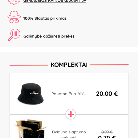
GERIAUSIOS KAINOS GARANTIJA
100% Slaptas pirkimas
Galimybė apžiūrėti prekes
KOMPLEKTAI
20.00 €
Panama Boružėlės
0.99 €
Dvigubo slaptumo
0.79 €
pakuotė