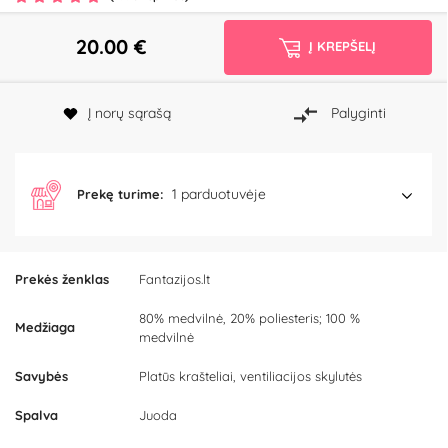
20.00
€
Į KREPŠELĮ
Į norų sąrašą
Palyginti
1 parduotuvėje
Prekę turime:
Prekės ženklas
Fantazijos.lt
80% medvilnė, 20% poliesteris; 100 %
Medžiaga
medvilnė
Savybės
Platūs krašteliai, ventiliacijos skylutės
Spalva
Juoda