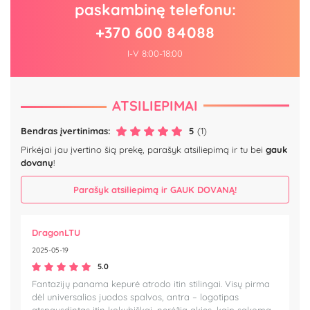
paskambinę telefonu:
+370 600 84088
I-V 8:00-18:00
ATSILIEPIMAI
Bendras įvertinimas:
5
(1)
Pirkėjai jau įvertino šią prekę, parašyk atsiliepimą ir tu bei
gauk
dovanų
!
Parašyk atsiliepimą ir GAUK DOVANĄ!
DragonLTU
2025-05-19
5.0
Fantazijų panama kepurė atrodo itin stilingai. Visų pirma
dėl universalios juodos spalvos, antra – logotipas