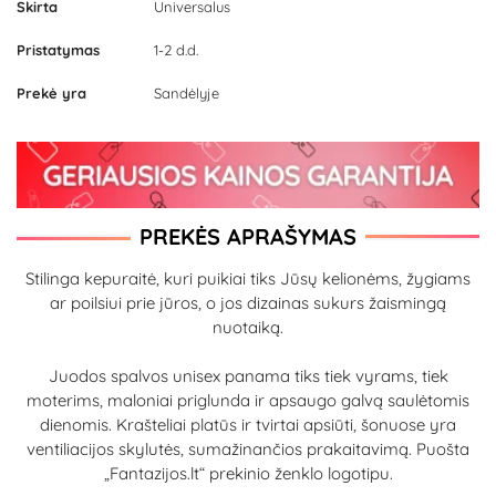
Skirta
Universalus
Pristatymas
1-2 d.d.
Prekė yra
Sandėlyje
PREKĖS APRAŠYMAS
Stilinga kepuraitė, kuri puikiai tiks Jūsų kelionėms, žygiams
ar poilsiui prie jūros, o jos dizainas sukurs žaismingą
nuotaiką.
Juodos spalvos unisex panama tiks tiek vyrams, tiek
moterims, maloniai priglunda ir apsaugo galvą saulėtomis
dienomis. Krašteliai platūs ir tvirtai apsiūti, šonuose yra
ventiliacijos skylutės, sumažinančios prakaitavimą. Puošta
„Fantazijos.lt“ prekinio ženklo logotipu.