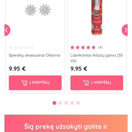
(4)
Spenelių aksesuaras Olianna
Lubrikantas Arbūzų gaiva (30
ml)
9.95 €
9.95 €
Į KREPŠELĮ
Į KREPŠELĮ
Šią prekę užsakyti galite ir