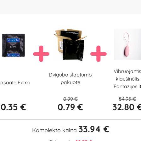
Vibruojanti
Dvigubo slaptumo
kiaušinėlis
pakuotė
asante Extra
Fantazijos.l
0.99 €
54.95 €
0.35 €
0.79 €
32.80 
33.94 €
Komplekto kaina