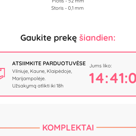
Plotis - 52 mm
Storis - 0,1 mm
Gaukite prekę
šiandien:
ATSIIMKITE PARDUOTUVĖSE
Jums liko:
Vilniuje, Kaune, Klaipėdoje,
14:41:
Marijampolėje.
Užsakymą atlikti iki 18h
KOMPLEKTAI