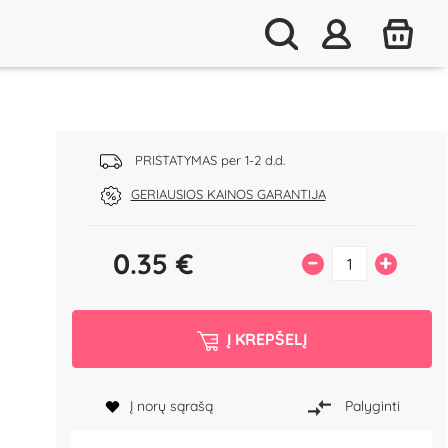
PRISTATYMAS per 1-2 d.d.
GERIAUSIOS KAINOS GARANTIJA
0.35
€
–
+
Į KREPŠELĮ
Į norų sąrašą
Palyginti