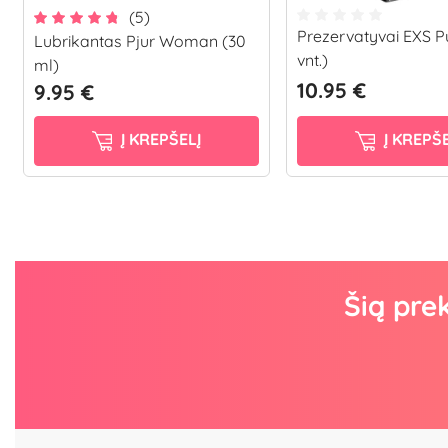
(5)
Prezervatyvai EXS Pu
Lubrikantas Pjur Woman (30
vnt.)
ml)
10.95 €
9.95 €
Į KREPŠELĮ
Į KREPŠE
Šią pre