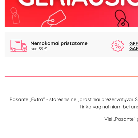
Nemokamai pristatome
GER
GA
nuo 39 €
Pasante „Extra“ -
storesnis nei įprastiniai prezervatyvai
. 
Tinka vaginaliniam bei ana
Visi „Pasante“