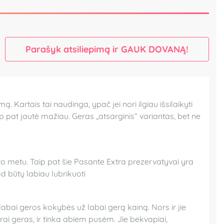
Parašyk atsiliepimą ir GAUK DOVANĄ!
. Kartais tai naudinga, ypač jei nori ilgiau išsilaikyti
p pat jautė mažiau. Geras „atsarginis“ variantas, bet ne
to metu. Taip pat šie Pasante Extra prezervatyvai yra
d būtų labiau lubrikuoti
labai geros kokybės už labai gerą kainą. Nors ir jie
krai geras, ir tinka abiem pusėm. Jie bekvapiai,