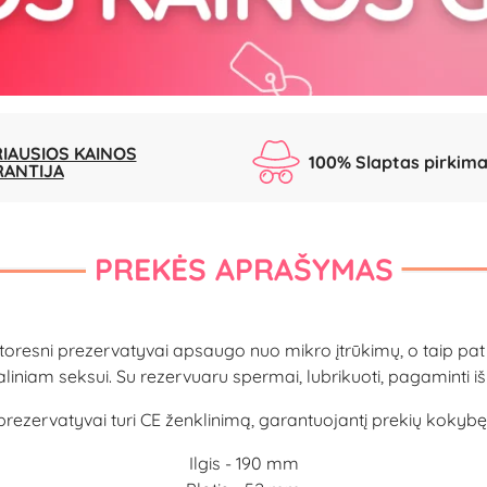
IAUSIOS KAINOS
100% Slaptas pirkim
RANTIJA
PREKĖS APRAŠYMAS
Storesni prezervatyvai apsaugo nuo mikro įtrūkimų, o taip pat
liniam seksui. Su rezervuaru spermai, lubrikuoti, pagaminti 
 prezervatyvai turi CE ženklinimą, garantuojantį prekių kokybę
Ilgis - 190 mm