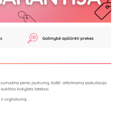
as
Galimybė apžiūrėti prekes
 sumažina penio jautrumą, todėl atitolinama ejakuliacija.
iš aukštos kokybės latekso.
 ir orginalumą.