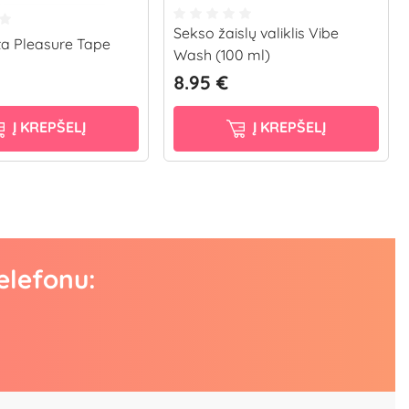
Sekso žaislų valiklis Vibe
sta Pleasure Tape
Wash (100 ml)
8.95 €
Į KREPŠELĮ
Į KREPŠELĮ
elefonu: