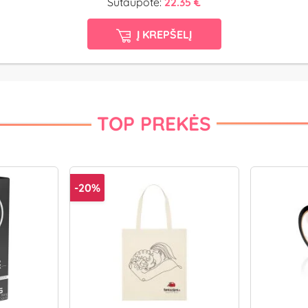
Sutaupote:
22.35 €
Į KREPŠELĮ
TOP PREKĖS
-20%