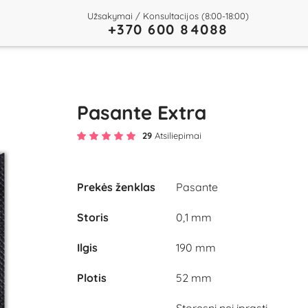
Užsakymai / Konsultacijos (8:00-18:00)
+370 600 84088
Pasante Extra
29
Atsiliepimai
Prekės ženklas
Pasante
Storis
0,1 mm
Ilgis
190 mm
Plotis
52 mm
Storesni nei įprasti