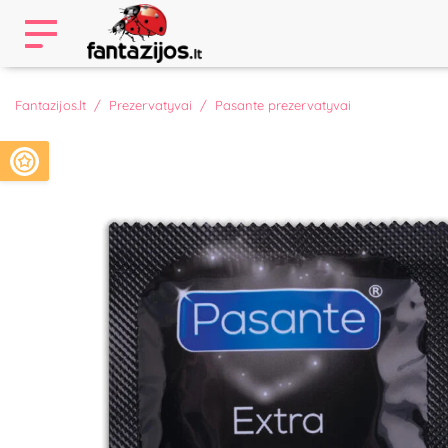
Fantazijos.lt
Prezervatyvai
Pasante prezervatyvai