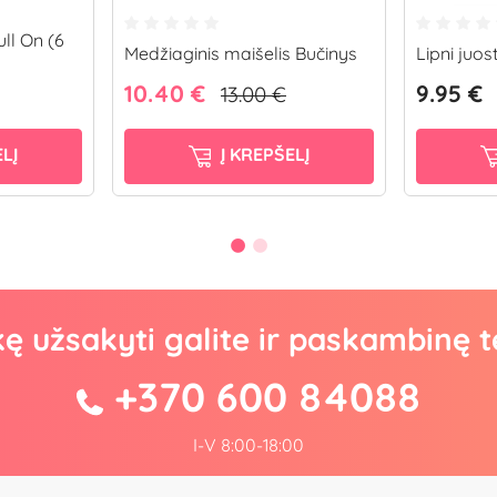
ll On (6
Medžiaginis maišelis Bučinys
Lipni juo
10.40 €
9.95 €
13.00 €
LĮ
Į KREPŠELĮ
kę užsakyti galite ir paskambinę t
+370 600 84088
I-V 8:00-18:00