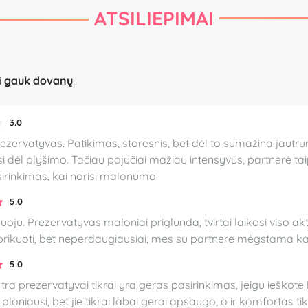
ATSILIEPIMAI
i
gauk dovanų
!
3.0
rezervatyvas. Patikimas, storesnis, bet dėl to sumažina jautrumą
si dėl plyšimo. Tačiau pojūčiai mažiau intensyvūs, partnerė tai
irinkimas, kai norisi malonumo.
5.0
u. Prezervatyvas maloniai priglunda, tvirtai laikosi viso ak
ubrikuoti, bet neperdaugiausiai, mes su partnere mėgstama ka
5.0
ra prezervatyvai tikrai yra geras pasirinkimas, jeigu ieškote 
ploniausi, bet jie tikrai labai gerai apsaugo, o ir komfortas ti