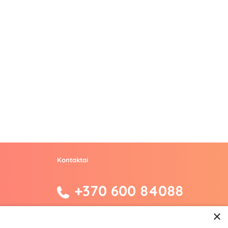
Kontaktai
+370 600 84088
info@fantazijos.lt
×