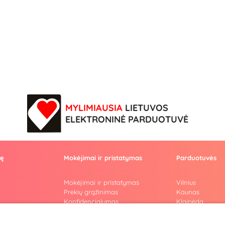
MYLIMIAUSIA
LIETUVOS
ELEKTRONINĖ PARDUOTUVĖ
vę
Mokėjimai ir pristatymas
Parduotuvės
Mokėjimai ir pristatymas
Vilnius
Prekių grąžinimas
Kaunas
Konfidencialumas
Klaipėda
Pirkimo taisyklės
Šiauliai
Privatumo politika
Marijampolė