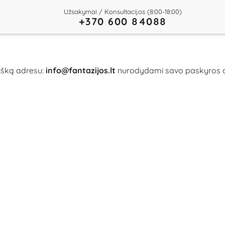
Užsakymai / Konsultacijos (8:00-18:00)
+370 600 84088
aišką adresu:
info@fantazijos.lt
nurodydami savo paskyros 