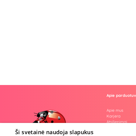
Apie parduotu
Apie mus
Karjera
Atsiliepimai
Klausimai
Ši svetainė naudoja slapukus
Nuogos mintys