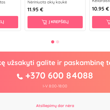
Keliaraišt
tas
Nėriniuota akių kaukė
10.95 €
11.95 €
LĮ
Į KREPŠELĮ
kę užsakyti galite ir paskambinę t
+370 600 84088
I-V 8:00-18:00
Atsiliepimų dar nėra