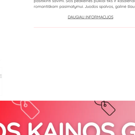
pasitikinti savimi. Šios pėdkelnės puikiai tiks ir kasdienai
romantiškam pasimatymui. Juodos spalvos, galinė šlaun
DAUGIAU INFORMACIJOS