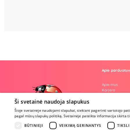
Apie parduotu
Apie mus
Karjera
Atsiliepimai
Ši svetainė naudoja slapukus
Klausimai
Nuogos mintys
Šioje svetainėje naudojami slapukai, siekiant pagerinti vartotojo pat
Prekiniai ženkla
pagal mūsų slapukų politiką. Svetainėje pateikta informacija skirt
Parama Ukrain
Tapk ambasado
BŪTINIEJI
VEIKIMĄ GERINANTYS
TIKSLI