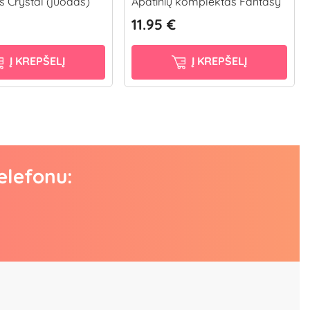
is Crystal (juodas)
Apatinių komplektas Fantasy
11.95 €
Į KREPŠELĮ
Į KREPŠELĮ
elefonu: