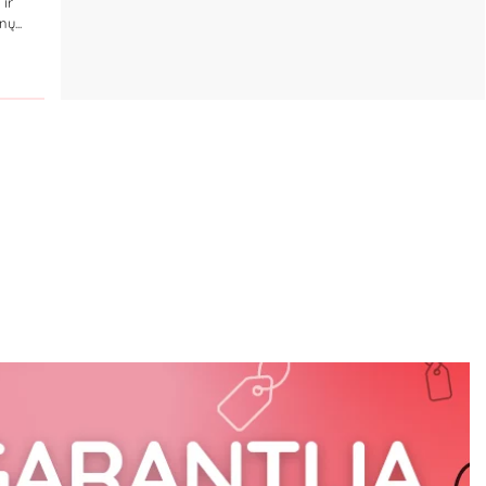
 ir
ų...