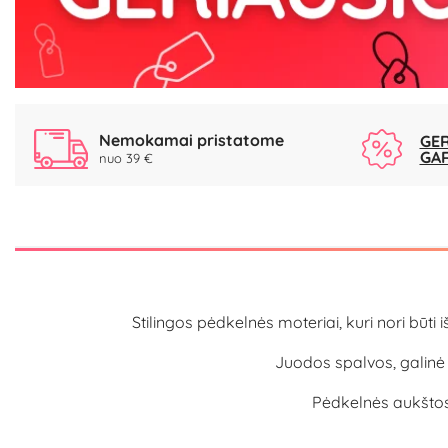
Nemokamai pristatome
GER
GA
nuo 39 €
Stilingos pėdkelnės moteriai, kuri nori būti 
Juodos spalvos, galinė š
Pėdkelnės aukštos 