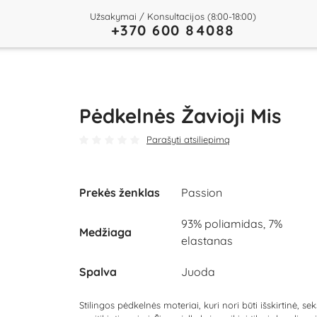
Užsakymai / Konsultacijos (8:00-18:00)
+370 600 84088
Pėdkelnės Žavioji Mis
Parašyti atsiliepimą
Prekės ženklas
Passion
93% poliamidas, 7%
Medžiaga
elastanas
Spalva
Juoda
Stilingos pėdkelnės moteriai, kuri nori būti išskirtinė, seks