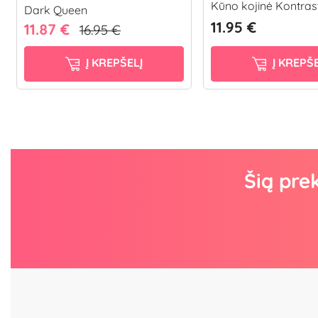
Kūno kojinė Kontras
Dark Queen
11.95 €
11.87 €
16.95 €
Į KREPŠELĮ
Į KREPŠE
Šią pre