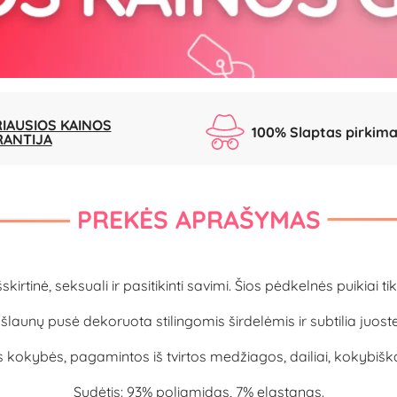
IAUSIOS KAINOS
100% Slaptas pirkim
RANTIJA
PREKĖS APRAŠYMAS
išskirtinė, seksuali ir pasitikinti savimi. Šios pėdkelnės puikiai
launų pusė dekoruota stilingomis širdelėmis ir subtilia juoste
kokybės, pagamintos iš tvirtos medžiagos, dailiai, kokybišk
Sudėtis: 93% poliamidas, 7% elastanas.