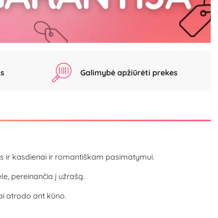
as
Galimybė apžiūrėti prekes
 tiks ir kasdienai ir romantiškam pasimatymui.
le, pereinančia į užrašą.
ai atrodo ant kūno.