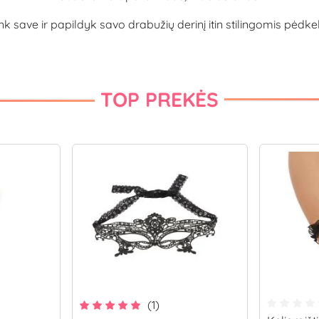
nk save ir papildyk savo drabužių derinį itin stilingomis pėdke
TOP PREKĖS
(1)