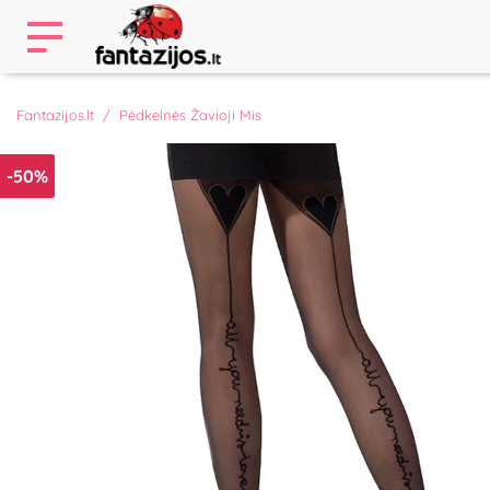
Fantazijos.lt
Pėdkelnės Žavioji Mis
-50%