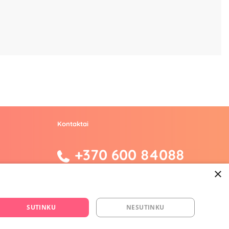
Kontaktai
+370 600 84088
×
info@fantazijos.lt
P. Lukšio g. 2, Vilnius ("Sigma" teritorija)
SUTINKU
NESUTINKU
facebook.com/Fantazijos.lt