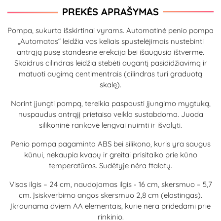
PREKĖS APRAŠYMAS
Pompa, sukurta išskirtinai vyrams. Automatinė penio pompa
„Automatas“ leidžia vos keliais spustelėjimais nustebinti
antrąją pusę standesne erekcija bei išaugusia ištverme.
Skaidrus cilindras leidžia stebėti augantį pasididžiavimą ir
matuoti augimą centimentrais (cilindras turi graduotą
skalę).
Norint įjungti pompą, tereikia paspausti įjungimo mygtuką,
nuspaudus antrąjį prietaiso veikla sustabdoma. Juoda
silikoninė rankovė lengvai nuimti ir išvalyti.
Penio pompa pagaminta ABS bei silikono, kuris yra saugus
kūnui, nekaupia kvapų ir greitai prisitaiko prie kūno
temperatūros. Sudėtyje nėra ftalatų.
Visas ilgis – 24 cm, naudojamas ilgis - 16 cm, skersmuo – 5,7
cm. Įsiskverbimo angos skersmuo 2,8 cm (elastingas).
Įkraunama dviem AA elementais, kurie nėra pridedami prie
rinkinio.