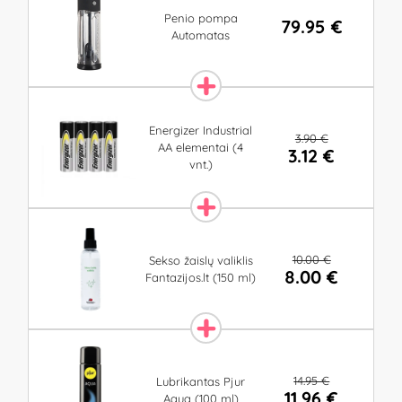
Penio pompa
79.95 €
Automatas
Energizer Industrial
3.90 €
AA elementai (4
3.12 €
vnt.)
10.00 €
Sekso žaislų valiklis
8.00 €
Fantazijos.lt (150 ml)
14.95 €
Lubrikantas Pjur
11.96 €
Aqua (100 ml)