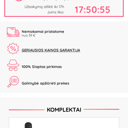
17:50:54
Užsakymą atlikti iki 17h
Jums liko:
Nemokamai pristatome
nuo 39 €
GERIAUSIOS KAINOS GARANTIJA
100% Slaptas pirkimas
Galimybė apžiūrėti prekes
KOMPLEKTAI