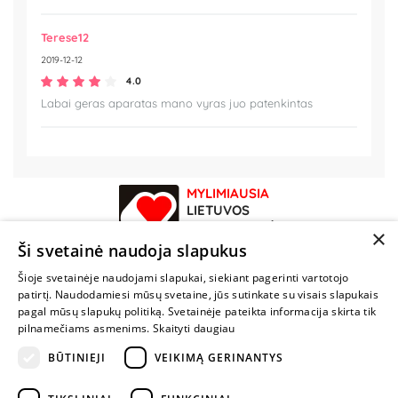
Terese12
2019-12-12
4.0
Labai geras aparatas mano vyras juo patenkintas
MYLIMIAUSIA
LIETUVOS
ELEKTRONINĖ
×
PARDUOTUVĖ
Ši svetainė naudoja slapukus
Šioje svetainėje naudojami slapukai, siekiant pagerinti vartotojo
NENUSTOK
patirtį. Naudodamiesi mūsų svetaine, jūs sutinkate su visais slapukais
ŽAISTI
pagal mūsų slapukų politiką. Svetainėje pateikta informacija skirta tik
pilnamečiams asmenims.
Skaityti daugiau
BŪTINIEJI
VEIKIMĄ GERINANTYS
+370 600 84088
info@fantazijos.lt