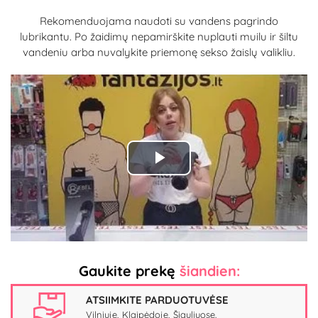
Rekomenduojama naudoti su vandens pagrindo
lubrikantu. Po žaidimų nepamirškite nuplauti muilu ir šiltu
vandeniu arba nuvalykite priemonę sekso žaislų valikliu.
Play
Video
Gaukite prekę
šiandien:
ATSIIMKITE PARDUOTUVĖSE
Vilniuje, Klaipėdoje, Šiauliuose.