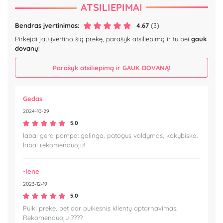
ATSILIEPIMAI
Bendras įvertinimas:
4.67
(3)
Pirkėjai jau įvertino šią prekę, parašyk atsiliepimą ir tu bei
gauk
dovanų
!
Parašyk atsiliepimą ir GAUK DOVANĄ!
Gedas
2024-10-29
5.0
labai gera pompa: galinga, patogus valdymas, kokybiska.
labai rekomenduoju!
-Iene
2023-12-19
5.0
Puiki prekė, bet dar puikesnis klientų aptarnavimas.
Rekomenduoju ????