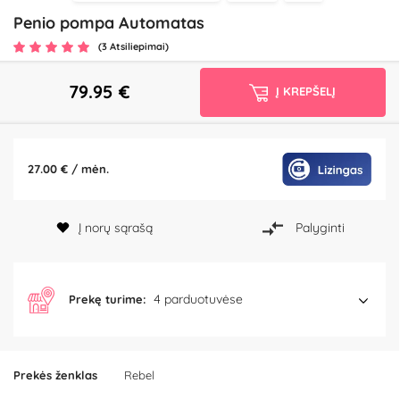
Penio pompa Automatas
(3 Atsiliepimai)
79.95
€
Į KREPŠELĮ
27.00 € / mėn.
Į norų sąrašą
Palyginti
4 parduotuvėse
Prekę turime:
Prekės ženklas
Rebel