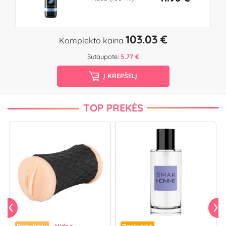
103.03 €
Komplekto kaina
Sutaupote:
5.77 €
Į KREPŠELĮ
TOP PREKĖS
Populiaru
Video
Paskutinė