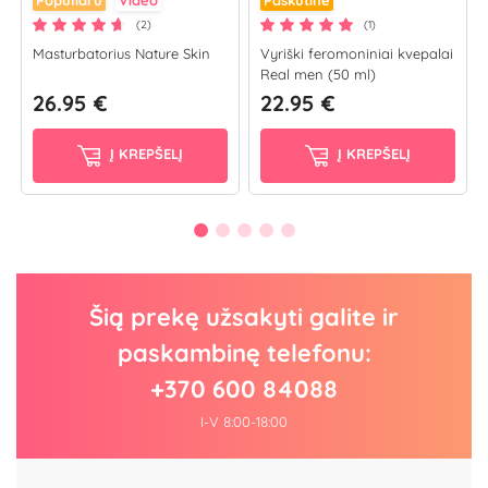
(2)
(1)
Masturbatorius Nature Skin
Vyriški feromoniniai kvepalai
Real men (50 ml)
26.95 €
22.95 €
Į KREPŠELĮ
Į KREPŠELĮ
Šią prekę užsakyti galite ir
paskambinę telefonu:
+370 600 84088
I-V 8:00-18:00