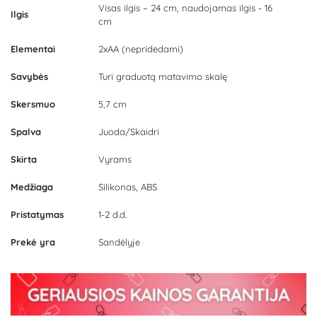
Visas ilgis – 24 cm, naudojamas ilgis - 16
Ilgis
cm
Elementai
2xAA (nepridedami)
Savybės
Turi graduotą matavimo skalę
Skersmuo
5,7 cm
Spalva
Juoda/Skaidri
Skirta
Vyrams
Medžiaga
Silikonas, ABS
Pristatymas
1-2 d.d.
Prekė yra
Sandėlyje