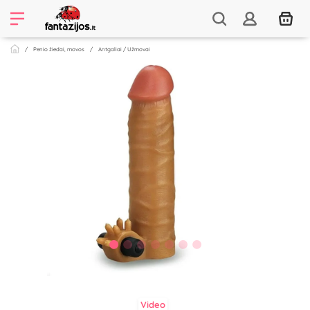
Penio žiedai, movos
Antgaliai / Užmovai
Video