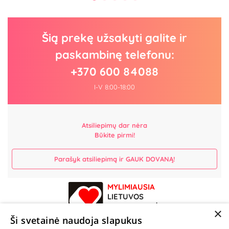
Šią prekę užsakyti galite ir
paskambinę telefonu:
+370 600 84088
I-V 8:00-18:00
Atsiliepimų dar nėra
Būkite pirmi!
Parašyk atsiliepimą ir GAUK DOVANĄ!
MYLIMIAUSIA
LIETUVOS
ELEKTRONINĖ
×
PARDUOTUVĖ
Ši svetainė naudoja slapukus