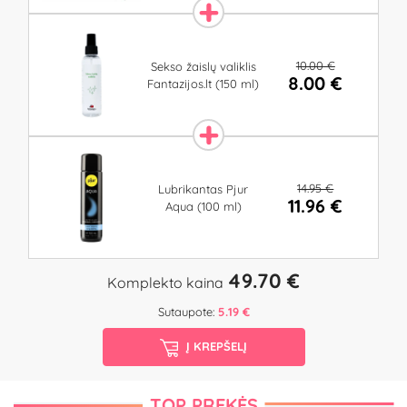
10.00 €
Sekso žaislų valiklis
8.00 €
Fantazijos.lt (150 ml)
14.95 €
Lubrikantas Pjur
11.96 €
Aqua (100 ml)
49.70 €
Komplekto kaina
Sutaupote:
5.19 €
Į KREPŠELĮ
TOP PREKĖS