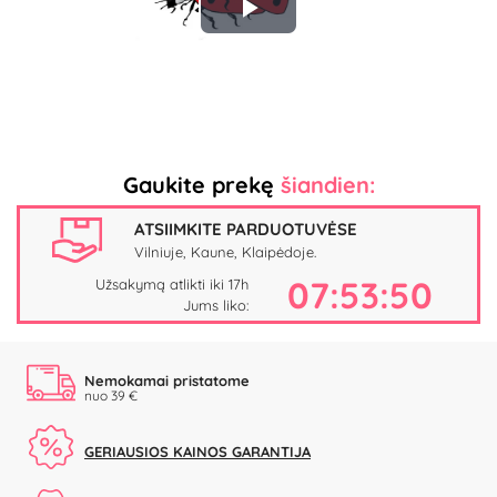
Play
Video
Gaukite prekę
šiandien:
ATSIIMKITE PARDUOTUVĖSE
Vilniuje, Kaune, Klaipėdoje.
07:53:50
Užsakymą atlikti iki 17h
Jums liko:
Nemokamai pristatome
nuo 39 €
GERIAUSIOS KAINOS GARANTIJA