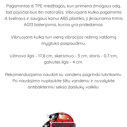
Pagamintas iš TPE medžiagos, kuri primena žmogaus odą,
tad pojūčiai bus itin natūralūs. Vibruojanti kulka pagaminta
iš švelnaus ir saugaus kūnui ABS plastiko, ji įkraunama trimis
AG13 baterijomis, kurios yra pridedamos.
Vibruojanti kulka turi vieną vibracijos režimą valdomą
mygtuko paspaudimu.
Užmovo ilgis - 17,8 cm, skersmuo - 3 cm, storis - 0,7 cm,
galvutės ilgis - 4 cm.
Rekomenduojama naudoti su vandens pagrindo lubrikantu.
Po naudojimo nuplaukite šiltu vandeniu ir nuvalykite
antibakteriniu sekso žaisliukų valikliu.