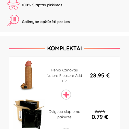
100% Slaptas pirkimas
Galimybė apžiūrėti prekes
KOMPLEKTAI
Penio užmovas
28.95 €
Nature Pleasure Add
1.5"
0.99 €
Dvigubo slaptumo
0.79 €
pakuotė