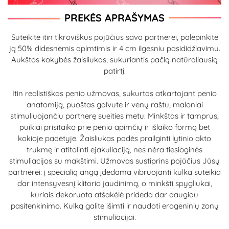
PREKĖS APRAŠYMAS
Suteikite itin tikroviškus pojūčius savo partnerei, palepinkite
ją
50% didesnėmis apimtimis ir 4 cm ilgesniu pasididžiavimu.
Aukštos kokybės žaisliukas, sukuriantis pačią natūraliausią
patirtį.
Itin realistiškas penio užmovas, sukurtas atkartojant penio
anatomiją, puoštas galvute ir venų raštu, maloniai
stimuliuojančiu partnerę sueities metu. Minkštas ir tamprus,
puikiai prisitaiko prie penio apimčių ir išlaiko formą bet
kokioje padėtyje. Žaisliukas padės prailginti lytinio akto
trukmę ir atitolinti ejakuliaciją, nes nėra tiesioginės
stimuliacijos su makštimi. Užmovas sustiprins pojūčius Jūsų
partnerei: į specialią angą įdedama vibruojanti kulka suteikia
dar intensyvesnį klitorio jaudinimą, o minkšti spygliukai,
kuriais dekoruota atšakėlė prideda dar daugiau
pasitenkinimo. Kulką galite išimti ir naudoti erogeninių zonų
stimuliacijai.