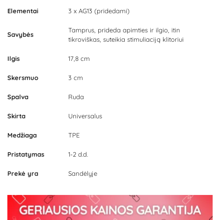
Elementai
3 x AG13 (pridedami)
Tamprus, prideda apimties ir ilgio, itin
Savybės
tikroviškas, suteikia stimuliaciją klitoriui
Ilgis
17,8 cm
Skersmuo
3 cm
Spalva
Ruda
Skirta
Universalus
Medžiaga
TPE
Pristatymas
1-2 d.d.
Prekė yra
Sandėlyje