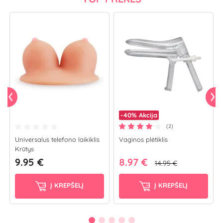
-40%
Akcija
(2)
Universalus telefono laikiklis
Vaginos plėtiklis
Krūtys
9.95 €
8.97 €
14.95 €
Į KREPŠELĮ
Į KREPŠELĮ