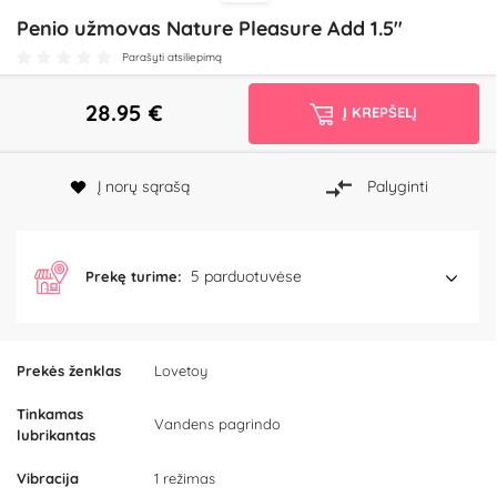
Penio užmovas Nature Pleasure Add 1.5"
Parašyti atsiliepimą
28.95
€
Į KREPŠELĮ
Į norų sąrašą
Palyginti
5 parduotuvėse
Prekę turime:
Prekės ženklas
Lovetoy
Tinkamas
Vandens pagrindo
lubrikantas
Vibracija
1 režimas