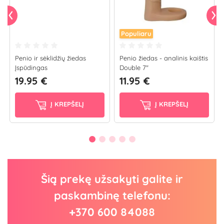
Populiaru
Penio ir sėklidžių žiedas
Penio žiedas - analinis kaištis
Įspūdingas
Double 7"
19.95 €
11.95 €
Į KREPŠELĮ
Į KREPŠELĮ
Šią prekę užsakyti galite ir
paskambinę telefonu:
+370 600 84088