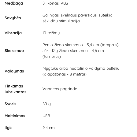
Medžiaga
Silikonas, ABS
Galingas, švelnaus paviršiaus, suteikia
Savybės
sėklidžių stimuliaciją
Vibracija
10 režimų
Penio žiedo skersmuo - 3,4 cm (tamprus),
Skersmuo
sėklidžių žiedo skersmuo - 4,6 cm
(tamprus)
Mygtuku arba nuotolinio valdymo pulteliu
Valdymas
(diapazonas - 8 metrai)
Tinkamas
Vandens pagrindo
lubrikantas
Svoris
80 g
Maitinimas
USB
Ilgis
9,4 cm