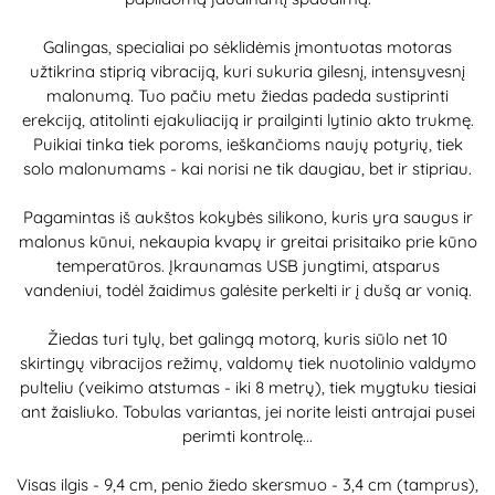
Galingas, specialiai po sėklidėmis įmontuotas motoras
užtikrina stiprią vibraciją, kuri sukuria gilesnį, intensyvesnį
malonumą. Tuo pačiu metu žiedas padeda sustiprinti
erekciją, atitolinti ejakuliaciją ir prailginti lytinio akto trukmę.
Puikiai tinka tiek poroms, ieškančioms naujų potyrių, tiek
solo malonumams - kai norisi ne tik daugiau, bet ir stipriau.
Pagamintas iš aukštos kokybės silikono, kuris yra saugus ir
malonus kūnui, nekaupia kvapų ir greitai prisitaiko prie kūno
temperatūros. Įkraunamas USB jungtimi, atsparus
vandeniui, todėl žaidimus galėsite perkelti ir į dušą ar vonią.
Žiedas turi tylų, bet galingą motorą, kuris siūlo net 10
skirtingų vibracijos režimų, valdomų tiek nuotolinio valdymo
pulteliu (veikimo atstumas - iki 8 metrų), tiek mygtuku tiesiai
ant žaisliuko. Tobulas variantas, jei norite leisti antrajai pusei
perimti kontrolę...
Visas ilgis - 9,4 cm, penio žiedo skersmuo - 3,4 cm (tamprus),