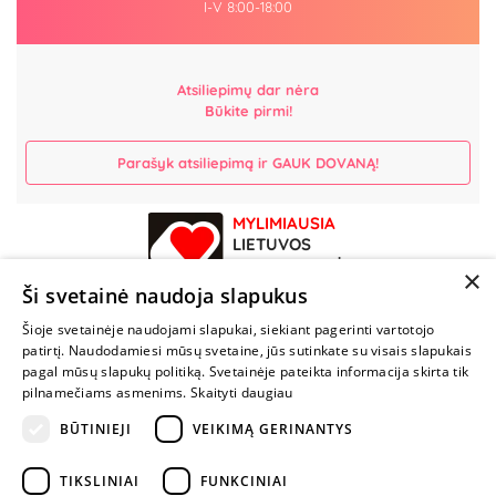
I-V 8:00-18:00
Atsiliepimų dar nėra
Būkite pirmi!
Parašyk atsiliepimą ir GAUK DOVANĄ!
MYLIMIAUSIA
LIETUVOS
ELEKTRONINĖ
×
PARDUOTUVĖ
Ši svetainė naudoja slapukus
Šioje svetainėje naudojami slapukai, siekiant pagerinti vartotojo
NENUSTOK
patirtį. Naudodamiesi mūsų svetaine, jūs sutinkate su visais slapukais
ŽAISTI
pagal mūsų slapukų politiką. Svetainėje pateikta informacija skirta tik
pilnamečiams asmenims.
Skaityti daugiau
+370 600 84088
BŪTINIEJI
VEIKIMĄ GERINANTYS
info@fantazijos.lt
TIKSLINIAI
FUNKCINIAI