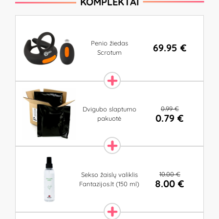
KOMPLEKTAI
Penio žiedas
69.95 €
Scrotum
0.99 €
Dvigubo slaptumo
0.79 €
pakuotė
10.00 €
Sekso žaislų valiklis
8.00 €
Fantazijos.lt (150 ml)