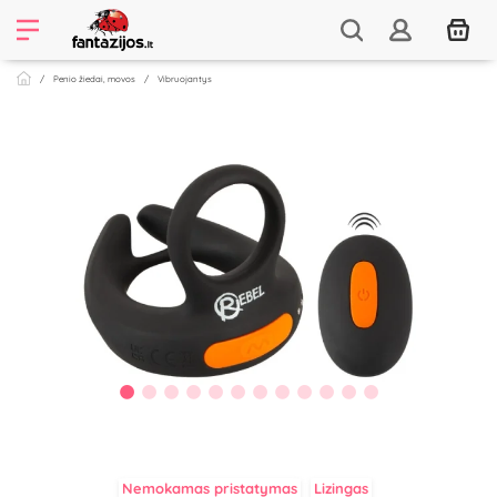
Penio žiedai, movos
Vibruojantys
Nemokamas pristatymas
Lizingas