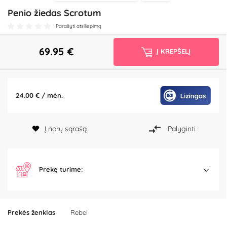
Penio žiedas Scrotum
Parašyti atsiliepimą
69.95
€
Į KREPŠELĮ
24.00 € / mėn.
Į norų sąrašą
Palyginti
Prekę turime:
Prekės ženklas
Rebel