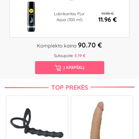
14.95 €
Lubrikantas Pjur
11.96 €
Aqua (100 ml)
90.70 €
Komplekto kaina
Sutaupote:
5.19 €
Į KREPŠELĮ
TOP PREKĖS