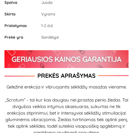
Spalva
Juoda
Skirta
Vyrams
Pristatymas
1-2 d.d.
Prekė yra
Sandėlyje
PREKĖS APRAŠYMAS
Geležinė erekcija ir vibruojantis sėklidžių masažas viename.
„Scrotum“ - tai kur kas daugiau nei įprastas penio žiedas. Tai
dvigubos veiklos intymus aksesuaras, sukurtas ne tik
erekcijos stiprinimui, bet ir intensyviai sėklidžių stimuliacijai
giluminėmis vibracijomis. Žiedas tvirtinamas tiek aplink penį,
tiek aplink sėklides, todėl suteikia visapusišką apglėbimą ir
papildomą jaudinantį spaudimą.