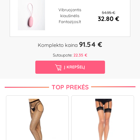
Vibruojantis
54.95 €
kiaušinėlis
32.80 €
Fantazijos.lt
91.54 €
Komplekto kaina
Sutaupote:
22.35 €
Į KREPŠELĮ
TOP PREKĖS