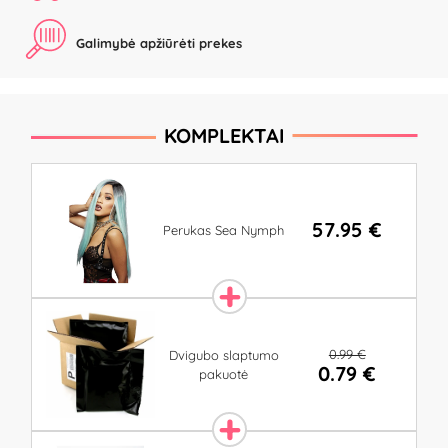
Galimybė apžiūrėti prekes
KOMPLEKTAI
57.95 €
Perukas Sea Nymph
0.99 €
Dvigubo slaptumo
0.79 €
pakuotė