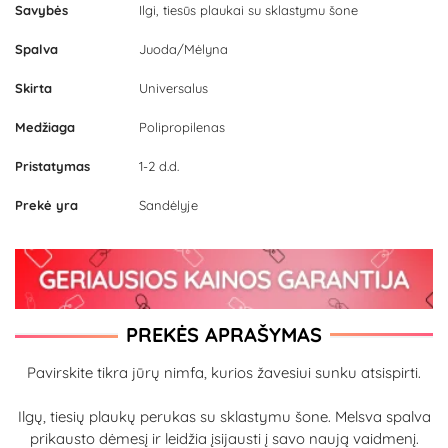
Savybės
Ilgi, tiesūs plaukai su sklastymu šone
Spalva
Juoda/Mėlyna
Skirta
Universalus
Medžiaga
Polipropilenas
Pristatymas
1-2 d.d.
Prekė yra
Sandėlyje
PREKĖS APRAŠYMAS
Pavirskite tikra jūrų nimfa, kurios žavesiui sunku atsispirti.
Ilgų, tiesių plaukų perukas su sklastymu šone. Melsva spalva
prikausto dėmesį ir leidžia įsijausti į savo naują vaidmenį.