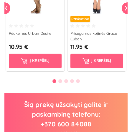
Paskutinė
Pėdkelnės Urban Desire
Prisegamos kojinės Grace
Cuban
10.95 €
11.95 €
Į KREPŠELĮ
Į KREPŠELĮ
Šią prekę užsakyti galite ir
paskambinę telefonu:
+370 600 84088