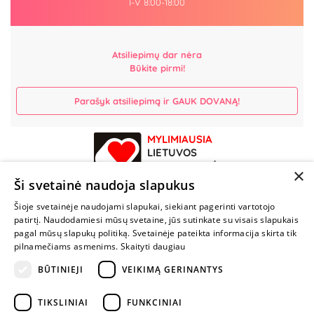
I-V 8:00-18:00
Atsiliepimų dar nėra
Būkite pirmi!
Parašyk atsiliepimą ir GAUK DOVANĄ!
MYLIMIAUSIA
LIETUVOS
ELEKTRONINĖ
×
PARDUOTUVĖ
Ši svetainė naudoja slapukus
Šioje svetainėje naudojami slapukai, siekiant pagerinti vartotojo
NENUSTOK
patirtį. Naudodamiesi mūsų svetaine, jūs sutinkate su visais slapukais
ŽAISTI
pagal mūsų slapukų politiką. Svetainėje pateikta informacija skirta tik
pilnamečiams asmenims.
Skaityti daugiau
+370 600 84088
BŪTINIEJI
VEIKIMĄ GERINANTYS
info@fantazijos.lt
TIKSLINIAI
FUNKCINIAI