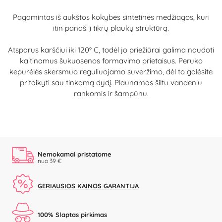
Pagamintas iš aukštos kokybės sintetinės medžiagos, kuri
itin panaši į tikrų plaukų struktūrą.
Atsparus karščiui iki 120° C, todėl jo priežiūrai galima naudoti
kaitinamus šukuosenos formavimo prietaisus. Peruko
kepurėlės skersmuo reguliuojamo suveržimo, dėl to galėsite
pritaikyti sau tinkamą dydį. Plaunamas šiltu vandeniu
rankomis ir šampūnu.
Nemokamai pristatome
nuo 39 €
GERIAUSIOS KAINOS GARANTIJA
100% Slaptas pirkimas