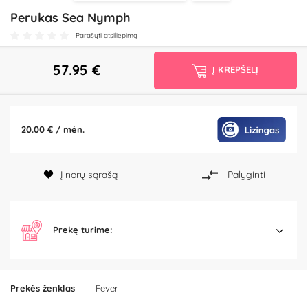
Perukas Sea Nymph
Parašyti atsiliepimą
57.95
€
Į KREPŠELĮ
20.00 € / mėn.
Į norų sąrašą
Palyginti
Prekę turime:
Prekės ženklas
Fever