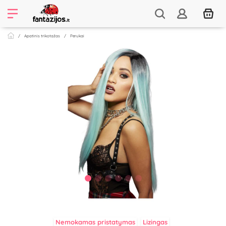
Apatinis trikotažas
Perukai
Nemokamas pristatymas
Lizingas