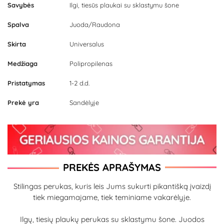
Savybės
Ilgi, tiesūs plaukai su sklastymu šone
Spalva
Juoda/Raudona
Skirta
Universalus
Medžiaga
Polipropilenas
Pristatymas
1-2 d.d.
Prekė yra
Sandėlyje
PREKĖS APRAŠYMAS
Stilingas perukas, kuris leis Jums sukurti pikantišką įvaizdį
tiek miegamajame, tiek teminiame vakarėlyje.
Ilgų, tiesių plaukų perukas su sklastymu šone. Juodos