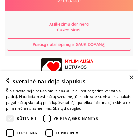
I-V 8:00-18:00
Atsiliepimų dar nėra
Būkite pirmi!
Parašyk atsiliepimą ir GAUK DOVANĄ!
MYLIMIAUSIA
LIETUVOS
ELEKTRONINĖ
×
PARDUOTUVĖ
Ši svetainė naudoja slapukus
Šioje svetainėje naudojami slapukai, siekiant pagerinti vartotojo
NENUSTOK
patirtį. Naudodamiesi mūsų svetaine, jūs sutinkate su visais slapukais
ŽAISTI
pagal mūsų slapukų politiką. Svetainėje pateikta informacija skirta tik
pilnamečiams asmenims.
Skaityti daugiau
+370 600 84088
BŪTINIEJI
VEIKIMĄ GERINANTYS
info@fantazijos.lt
TIKSLINIAI
FUNKCINIAI