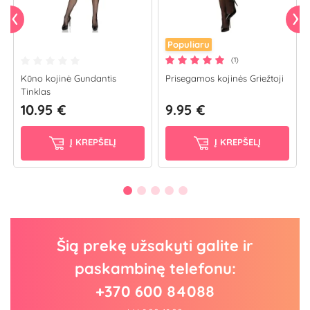
Populiaru
(1)
Kūno kojinė Gundantis
Prisegamos kojinės Griežtoji
Tinklas
10.95 €
9.95 €
Į KREPŠELĮ
Į KREPŠELĮ
Šią prekę užsakyti galite ir
paskambinę telefonu:
+370 600 84088