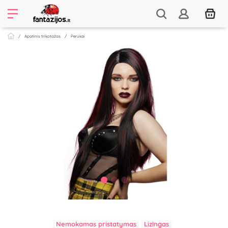
Apatinis trikotažas
Perukai
Nemokamas pristatymas
Lizingas