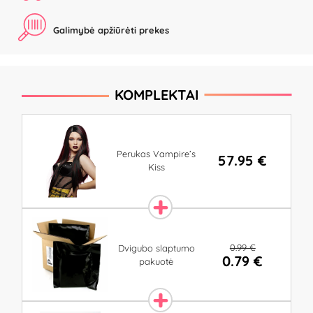
Galimybė apžiūrėti prekes
KOMPLEKTAI
Perukas Vampire’s
57.95 €
Kiss
0.99 €
Dvigubo slaptumo
0.79 €
pakuotė