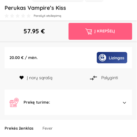
Perukas Vampire’s Kiss
Parašyti atsiliepimą
57.95
€
Į KREPŠELĮ
20.00 € / mėn.
Į norų sąrašą
Palyginti
Prekę turime:
Prekės ženklas
Fever