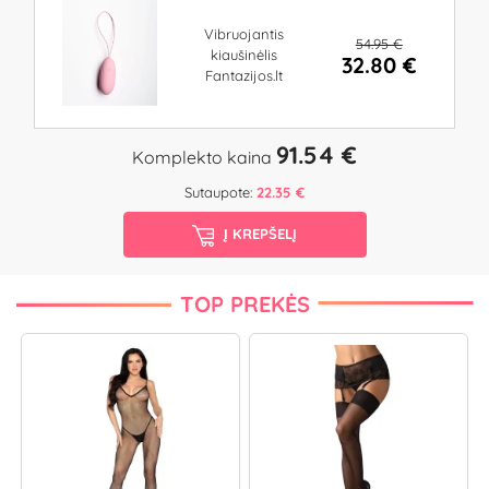
Vibruojantis
54.95 €
kiaušinėlis
32.80 €
Fantazijos.lt
91.54 €
Komplekto kaina
Sutaupote:
22.35 €
Į KREPŠELĮ
TOP PREKĖS