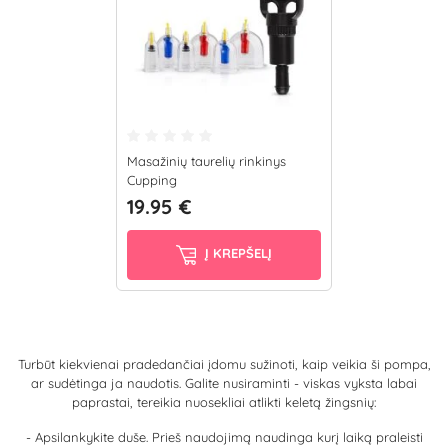
Masažinių taurelių rinkinys
Cupping
19.95 €
Į KREPŠELĮ
Turbūt kiekvienai pradedančiai įdomu sužinoti, kaip veikia ši pompa,
ar sudėtinga ja naudotis. Galite nusiraminti - viskas vyksta labai
paprastai, tereikia nuosekliai atlikti keletą žingsnių:
- Apsilankykite duše. Prieš naudojimą naudinga kurį laiką praleisti