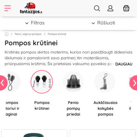
Filtras
Rūšiuoti
Penio, vaginos pompos
Pompos krūtinei
Pompos krūtinei
Krūtinės pompos skirtos moterims, kurios nori pasidžiaugti didesniais
iškilumais ir pamaloninti savo partnerį itin moteriškomis,
prisirpusiomis krūtimis. Šis prietaisas vakuumo poveikio pagalba
DAUGIAU
stimuliuoja krūtų audinio sluoksnius ir gerina kraujotaką, todėl
krūtinė padidėja ir tampa putlesnė. Pompos gali būti rankinės arba
vibruojančios. Valdymas itin paprastas, galima pumpuoti ranka
arba kelių mygtukų paspaudimu. Išpildykite savo senas svajones ir
mėgaukitės tobulais apvalumais!
Pompos
Pompos
Penio
Aukščiausios
Varpos
klitoriui ir
krūtinei
pompų
kokybės
ilgi
vaginai
priedai
pompos