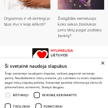
Orgazmas ir +8 skirtingi jo
Žvaigždės nemeluoja:
tipai. Kur ir kaip ieškoti?
koks sekso žaisliukas
jums tiktų pagal zodiako
ženklą?
MYLIMIAUSIA
LIETUVOS
ELEKTRONINĖ
×
PARDUOTUVĖ
Ši svetainė naudoja slapukus
Šioje svetainėje naudojami slapukai, siekiant pagerinti vartotojo
NENUSTOK
patirtį. Naudodamiesi mūsų svetaine, jūs sutinkate su visais slapukais
ŽAISTI
pagal mūsų slapukų politiką. Svetainėje pateikta informacija skirta tik
pilnamečiams asmenims.
Skaityti daugiau
+370 600 84088
BŪTINIEJI
VEIKIMĄ GERINANTYS
info@fantazijos.lt
TIKSLINIAI
FUNKCINIAI