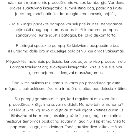
užsiimant maloniomis procedūromis vonios kambaryje. Vandens
srovės suaktyvina kraujotaką, suminkština odą, padidina krūtų
jautrumą, todėl patirsite dar daugiau malonesnių pojūčių.
- Taisyklingai pridėkite pompos kaušelį prie krūties, stengdamasi
neįtraukti daug papildomos odos ir užtikrindama pompos
sandarumą. Turite jaustis patogiai, be jokio diskomforto.
- Ritmingai spauskite pompą. Su kiekvienu paspaudimu bus
išsiurbiama dalis oro ir kaušelyje palaipsniui kuriamas vakuumas.
Mėgaukitės maloniais pojūčiais, kuriuos pajusite viso proceso metu.
Pompai traukiant orą suaktyvės kraujotaka, krūtys bus švelniai
glamonėjamos ir lengvai masažuojamos.
Džiaukitės puikiais rezultatais. Iš karto po procedūros galėsite
mėgautis patrauklesne išvaizda ir natūraliu būdu padidėjusia krūtine.
Šių pompų gamintojai teigia, kad reguliariai atliekant šias
procedūras, krūtys ima savaime didėti. Manote tai neįmanoma?
Pasiklausykite, ką sako gydytojai: stimuliuojant krūtinės audinius
išlaisvinami hormonai, atsakingi už krūtų augimą, o nuolatinis
nestiprus tempimas paskatina savaiminį audinių išsiplėtimą. Visa tai
paprasta, saugu, nesudėtinga. Todėl jau šiandien ieškokite šios