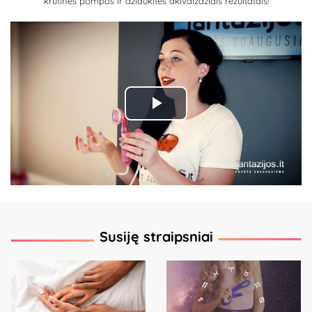
krūtinės pompos ir džiaukitės akivaizdžiais rezultatais!
Play
Video
Susiję straipsniai