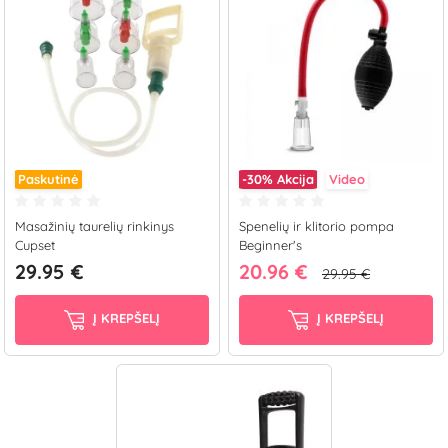
Paskutinė
-30%
Akcija
Video
Masažinių taurelių rinkinys
Spenelių ir klitorio pompa
Cupset
Beginner's
29.95 €
20.96 €
29.95 €
Į KREPŠELĮ
Į KREPŠELĮ