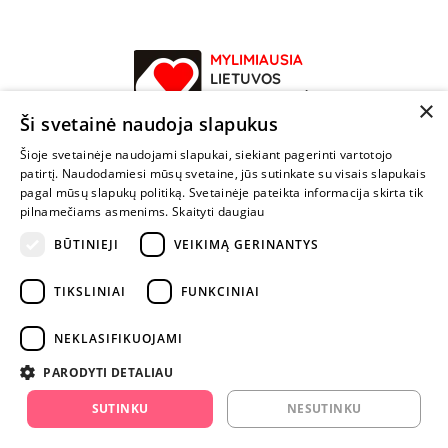
MYLIMIAUSIA
LIETUVOS
ELEKTRONINĖ
×
PARDUOTUVĖ
Ši svetainė naudoja slapukus
Šioje svetainėje naudojami slapukai, siekiant pagerinti vartotojo
NENUSTOK
patirtį. Naudodamiesi mūsų svetaine, jūs sutinkate su visais slapukais
ŽAISTI
pagal mūsų slapukų politiką. Svetainėje pateikta informacija skirta tik
pilnamečiams asmenims.
Skaityti daugiau
+370 600 84088
BŪTINIEJI
VEIKIMĄ GERINANTYS
info@fantazijos.lt
TIKSLINIAI
FUNKCINIAI
P. Lukšio g. 2, Vilnius ("Sigma" teritorija)
NEKLASIFIKUOJAMI
facebook.com/Fantazijos.lt
PARODYTI DETALIAU
instagram.com/fantazijos.lt
SUTINKU
NESUTINKU
Karjera