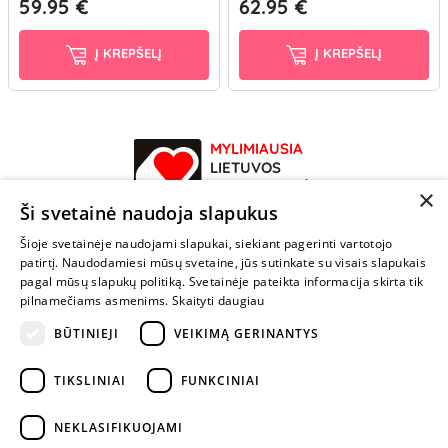
59.95 €
62.95 €
Į KREPŠELĮ
Į KREPŠELĮ
MYLIMIAUSIA
LIETUVOS
ELEKTRONINĖ
×
PARDUOTUVĖ
Ši svetainė naudoja slapukus
Šioje svetainėje naudojami slapukai, siekiant pagerinti vartotojo
NENUSTOK
patirtį. Naudodamiesi mūsų svetaine, jūs sutinkate su visais slapukais
ŽAISTI
pagal mūsų slapukų politiką. Svetainėje pateikta informacija skirta tik
pilnamečiams asmenims.
Skaityti daugiau
BŪTINIEJI
VEIKIMĄ GERINANTYS
+370 600 84088
info@fantazijos.lt
TIKSLINIAI
FUNKCINIAI
P. Lukšio g. 2, Vilnius ("Sigma" teritorija)
NEKLASIFIKUOJAMI
facebook.com/Fantazijos.lt