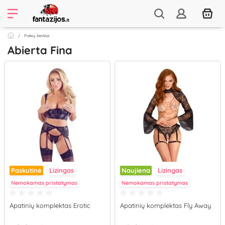
Prekių ženklai
Abierta Fina
Paskutinė
Lizingas
Naujiena
Lizingas
Nemokamas pristatymas
Nemokamas pristatymas
Apatinių komplektas Erotic
Apatinių komplektas Fly Away