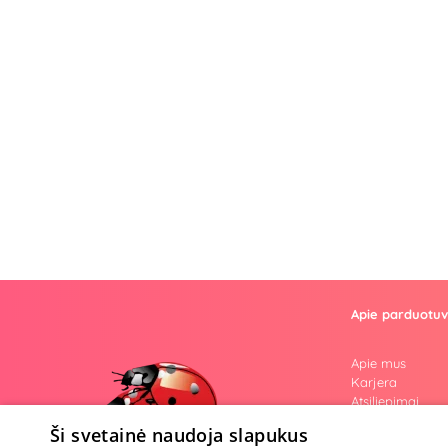
Apie parduotu
Apie mus
Karjera
Atsiliepimai
Klausimai
Ši svetainė naudoja slapukus
Nuogos mintys