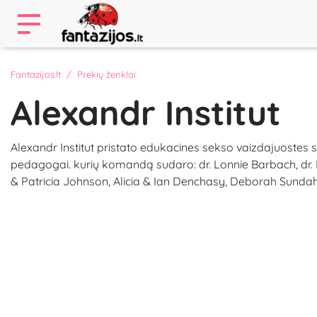
Fantazijos.lt
Prekių ženklai
Alexandr Institut
Alexandr Institut pristato edukacines sekso vaizdajuostes 
pedagogai. kurių komandą sudaro: dr. Lonnie Barbach, dr. Patt
& Patricia Johnson, Alicia & Ian Denchasy, Deborah Sundahl