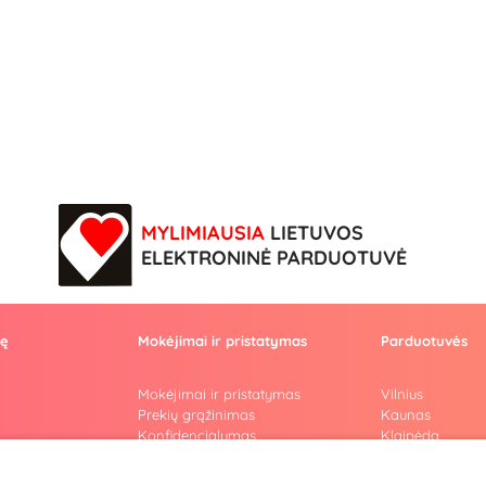
MYLIMIAUSIA
LIETUVOS
ELEKTRONINĖ PARDUOTUVĖ
vę
Mokėjimai ir pristatymas
Parduotuvės
Mokėjimai ir pristatymas
Vilnius
Prekių grąžinimas
Kaunas
Konfidencialumas
Klaipėda
Pirkimo taisyklės
Šiauliai
Privatumo politika
Marijampolė