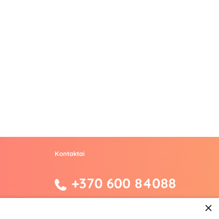
Kontaktai
+370 600 84088
info@fantazijos.lt
×