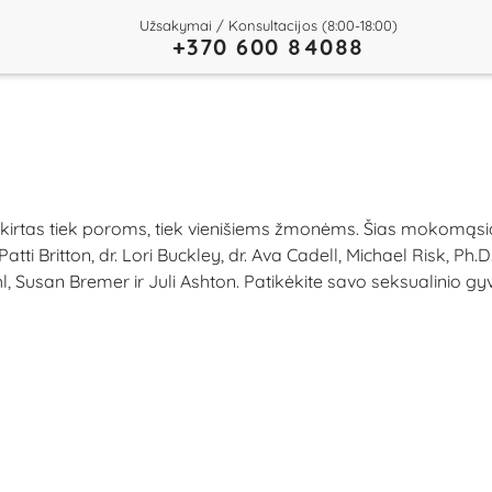
Užsakymai / Konsultacijos (8:00-18:00)
+370 600 84088
skirtas tiek poroms, tiek vienišiems žmonėms. Šias mokomąsia
i Britton, dr. Lori Buckley, dr. Ava Cadell, Michael Risk, Ph.D
, Susan Bremer ir Juli Ashton. Patikėkite savo seksualinio gy