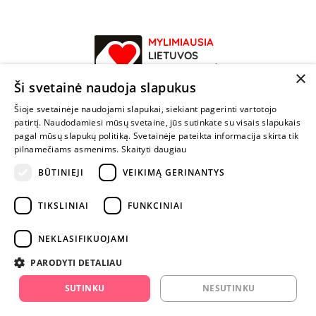
MYLIMIAUSIA
LIETUVOS
ELEKTRONINĖ
×
PARDUOTUVĖ
Ši svetainė naudoja slapukus
Šioje svetainėje naudojami slapukai, siekiant pagerinti vartotojo
NENUSTOK
patirtį. Naudodamiesi mūsų svetaine, jūs sutinkate su visais slapukais
ŽAISTI
pagal mūsų slapukų politiką. Svetainėje pateikta informacija skirta tik
pilnamečiams asmenims.
Skaityti daugiau
+370 600 84088
BŪTINIEJI
VEIKIMĄ GERINANTYS
info@fantazijos.lt
TIKSLINIAI
FUNKCINIAI
P. Lukšio g. 2, Vilnius ("Sigma" teritorija)
NEKLASIFIKUOJAMI
facebook.com/Fantazijos.lt
PARODYTI DETALIAU
instagram.com/fantazijos.lt
SUTINKU
NESUTINKU
Karjera