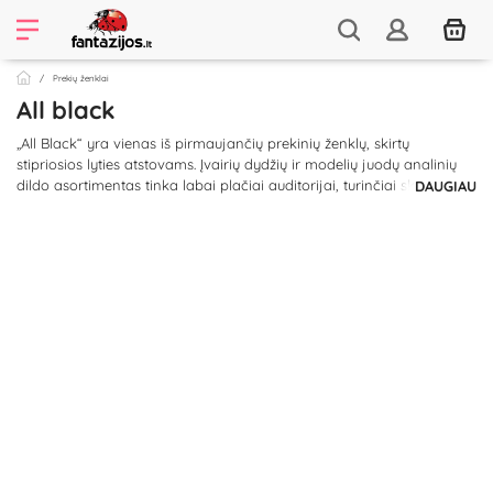
Prekių ženklai
All black
„All Black“ yra vienas iš pirmaujančių prekinių ženklų, skirtų
stipriosios lyties atstovams. Įvairių dydžių ir modelių juodų analinių
dildo asortimentas tinka labai plačiai auditorijai, turinčiai skirtingus
DAUGIAU
norus. Nors šis prekinis ženklas skirtas vyrams, tačiau prekėmis gali
mėgautis ir moterys.