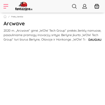
Prekių ženklai
Arcwave
2020 m. „Arcwave“ gimė „WOW Tech Group“ prekės ženklų namuose,
pasauliniame pramogų inovacijų srityje. Berlyne įkurta „WOW Tech
Group“ turi biurus Berlyne, Otavoje ir Honkonge. „WOW Tech“
DAUGIAU
produktus galima įsigyti tūkstančiuose mažmeninės prekybos ir
internetinių parduotuvių daugiau nei 60-yje pasaulio šalių.
Kodėl „Arcwave“? Rafinuotas ir stilingas „Arcwave“ dizainerių požiūris
į vyrų malonumo pasaulį pirmą kartą suteikia klasišką prieskonį.
Kiekvienas prekinio ženklo gaminių aspektas buvo kruopščiai
sukurtas su meile ir tikslumu, kad ne tik suteiktų naujų įdomių pojūčių
ar malonumo, bet ir padėtų destigmatizuoti vyrų masturbaciją.
Moterys parodė socialinio išsivadavimo pavyzdžius, kai kalbama
apie masturbaciją, o vyrai gali būti vertinami kaip šiek tiek
vėluojantys. Dabar „Arcwave“ leidžia vyrams pasiekti tą patį kokybės
lygį taip pat įmantriai, suteikiant visiškai naują pojūtį.