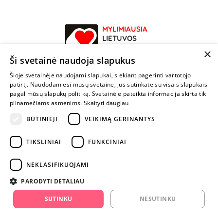
Paleidę savo pavyzdinį produktą - „Arcwave Ion“ - prekinis ženklas
parodė, kad moterų orgazmas yra ne tik tai, ką reikia švęsti, bet ir
mėgdžioti - suteikiant įvairesnius, įdomesnius, labiau užvedančius
MYLIMIAUSIA
pojūčius ir vyrams.
LIETUVOS
ELEKTRONINĖ
Taigi, laikas prisiliesti ir tinkamai stimuliuoti jautriausias vyrų
×
PARDUOTUVĖ
erogenines zonas. Ir „Arcwave“ metą Jums šį iššūkį.
Ši svetainė naudoja slapukus
Šioje svetainėje naudojami slapukai, siekiant pagerinti vartotojo
NENUSTOK
patirtį. Naudodamiesi mūsų svetaine, jūs sutinkate su visais slapukais
ŽAISTI
pagal mūsų slapukų politiką. Svetainėje pateikta informacija skirta tik
pilnamečiams asmenims.
Skaityti daugiau
+370 600 84088
BŪTINIEJI
VEIKIMĄ GERINANTYS
info@fantazijos.lt
TIKSLINIAI
FUNKCINIAI
P. Lukšio g. 2, Vilnius ("Sigma" teritorija)
NEKLASIFIKUOJAMI
facebook.com/Fantazijos.lt
PARODYTI DETALIAU
instagram.com/fantazijos.lt
SUTINKU
NESUTINKU
Karjera