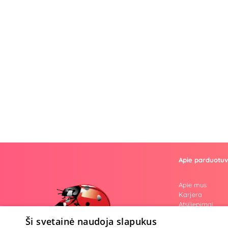
Apie parduotu
Apie mus
Karjera
Atsiliepimai
Klausimai
Ši svetainė naudoja slapukus
Nuogos mintys