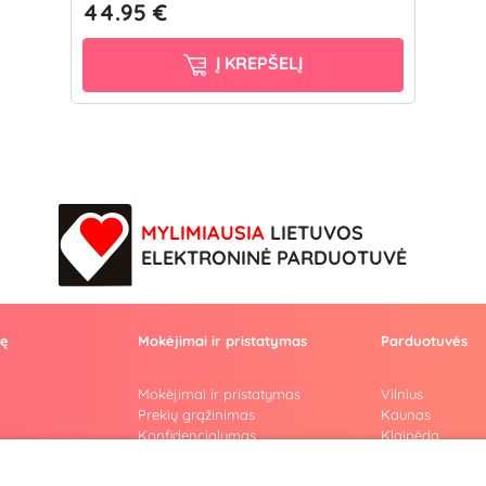
44.95 €
Į KREPŠELĮ
MYLIMIAUSIA
LIETUVOS
ELEKTRONINĖ PARDUOTUVĖ
vę
Mokėjimai ir pristatymas
Parduotuvės
Mokėjimai ir pristatymas
Vilnius
Prekių grąžinimas
Kaunas
Konfidencialumas
Klaipėda
Pirkimo taisyklės
Šiauliai
Privatumo politika
Marijampolė