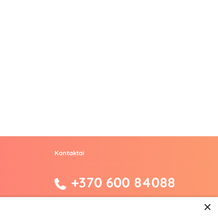
Kontaktai
+370 600 84088
info@fantazijos.lt
×