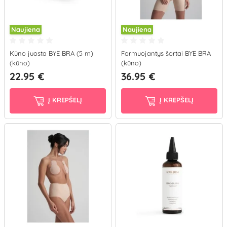
Naujiena
Naujiena
Kūno juosta BYE BRA (5 m)
Formuojantys šortai BYE BRA
(kūno)
(kūno)
22.95 €
36.95 €
Į KREPŠELĮ
Į KREPŠELĮ