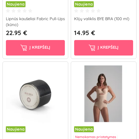
Naujiena
Naujiena
Lipnūs kaušeliai Fabric Pull-Ups
Klijų valiklis BYE BRA (100 ml)
(kūno)
22.95 €
14.95 €
Į KREPŠELĮ
Į KREPŠELĮ
Naujiena
Naujiena
Nemokamas pristatymas