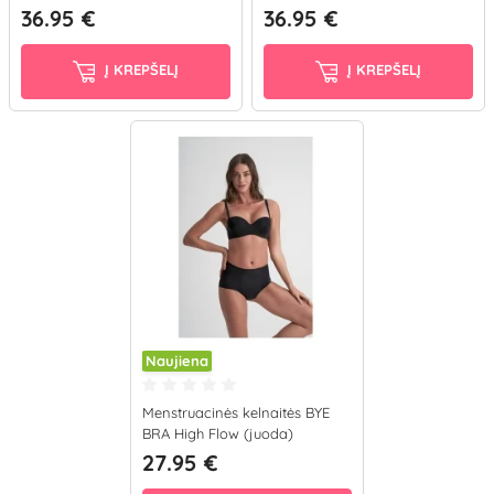
(kūno)
36.95 €
36.95 €
Į KREPŠELĮ
Į KREPŠELĮ
Naujiena
Menstruacinės kelnaitės BYE
BRA High Flow (juoda)
27.95 €