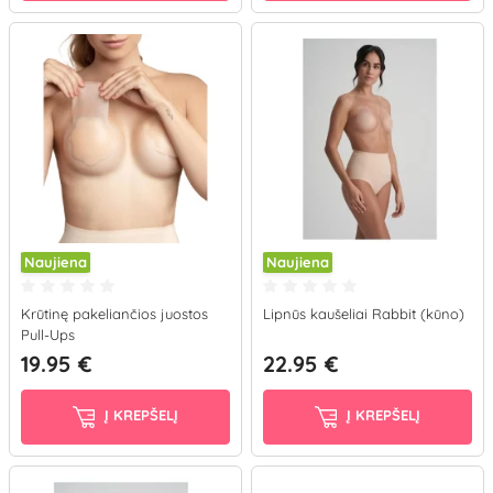
Naujiena
Naujiena
Krūtinę pakeliančios juostos
Lipnūs kaušeliai Rabbit (kūno)
Pull-Ups
19.95 €
22.95 €
Į KREPŠELĮ
Į KREPŠELĮ