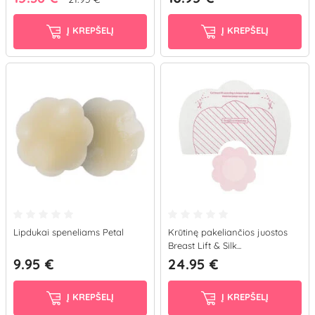
Į KREPŠELĮ
Į KREPŠELĮ
Lipdukai speneliams Petal
Krūtinę pakeliančios juostos
Breast Lift & Silk...
9.95 €
24.95 €
Į KREPŠELĮ
Į KREPŠELĮ