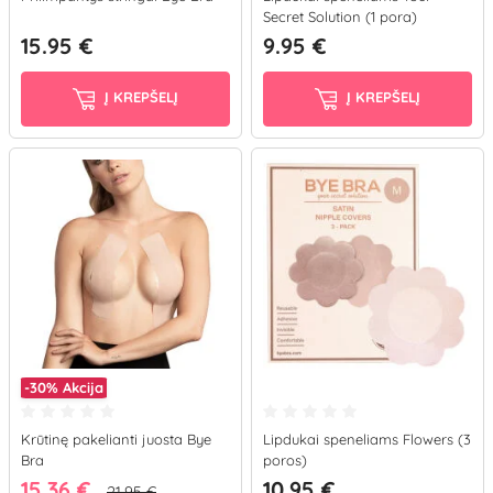
Secret Solution (1 pora)
15.95 €
9.95 €
Į KREPŠELĮ
Į KREPŠELĮ
-30%
Akcija
Krūtinę pakelianti juosta Bye
Lipdukai speneliams Flowers (3
Bra
poros)
15.36 €
10.95 €
21.95 €