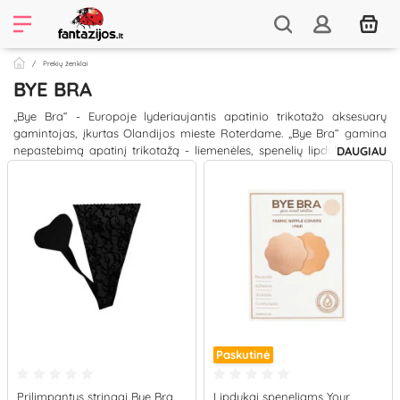
Prekių ženklai
BYE BRA
„Bye Bra“ - Europoje lyderiaujantis apatinio trikotažo aksesuarų
gamintojas, įkurtas Olandijos mieste Roterdame. „Bye Bra“ gamina
nepastebimą apatinį trikotažą - liemenėles, spenelių lipdukus, krūtų
DAUGIAU
juostas bei kelnaites. Gamintojo krūtų juostos gaminamos
bendradarbiaujant su pasaulinio lygio medicininių lipnių juostų
gamintoju 3M. Liemenėlės gaminamos net iki H dydžio, todėl
kiekviena moteris atras sau tinkamą.
„Bye Bra“ siūlo paprastus sprendimus greitam ir efektyviam moters
krūtinės pakėlimui ir formavimui be chirurgo įsikišimo ar net
liemenėlės!
Paskutinė
Prilimpantys stringai Bye Bra
Lipdukai speneliams Your