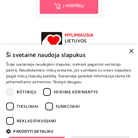
Į KREPŠELĮ
MYLIMIAUSIA
LIETUVOS
ELEKTRONINĖ
×
PARDUOTUVĖ
Ši svetainė naudoja slapukus
Šioje svetainėje naudojami slapukai, siekiant pagerinti vartotojo
NENUSTOK
patirtį. Naudodamiesi mūsų svetaine, jūs sutinkate su visais slapukais
ŽAISTI
pagal mūsų slapukų politiką. Svetainėje pateikta informacija skirta tik
pilnamečiams asmenims.
Skaityti daugiau
BŪTINIEJI
VEIKIMĄ GERINANTYS
+370 600 84088
info@fantazijos.lt
TIKSLINIAI
FUNKCINIAI
P. Lukšio g. 2, Vilnius ("Sigma" teritorija)
NEKLASIFIKUOJAMI
facebook.com/Fantazijos.lt
PARODYTI DETALIAU
instagram.com/fantazijos.lt