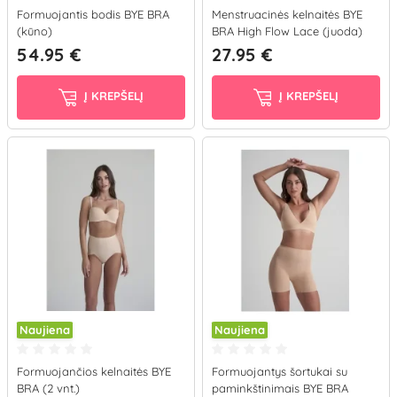
Formuojantis bodis BYE BRA
Menstruacinės kelnaitės BYE
(kūno)
BRA High Flow Lace (juoda)
54.95 €
27.95 €
Į KREPŠELĮ
Į KREPŠELĮ
Naujiena
Naujiena
Formuojančios kelnaitės BYE
Formuojantys šortukai su
BRA (2 vnt.)
paminkštinimais BYE BRA