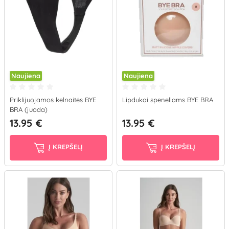
Naujiena
Naujiena
Priklijuojamos kelnaitės BYE
Lipdukai speneliams BYE BRA
BRA (juoda)
13.95 €
13.95 €
Į KREPŠELĮ
Į KREPŠELĮ