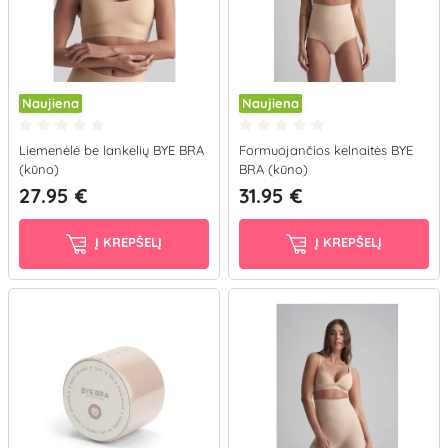
Naujiena
Naujiena
Liemenėlė be lankelių BYE BRA
Formuojančios kelnaitės BYE
(kūno)
BRA (kūno)
27.95 €
31.95 €
Į KREPŠELĮ
Į KREPŠELĮ