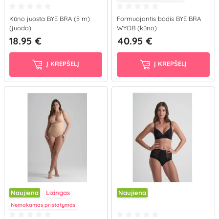
Kūno juosta BYE BRA (5 m)
Formuojantis bodis BYE BRA
(juoda)
WYOB (kūno)
18.95 €
40.95 €
Į KREPŠELĮ
Į KREPŠELĮ
Naujiena
Lizingas
Naujiena
Nemokamas pristatymas