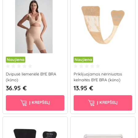
Naujiena
Naujiena
Dvipusė liemenėlė BYE BRA
Priklijuojamos nėriniuotos
(kūno)
kelnaitės BYE BRA (kūno)
36.95 €
13.95 €
Į KREPŠELĮ
Į KREPŠELĮ