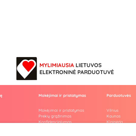
MYLIMIAUSIA
LIETUVOS
ELEKTRONINĖ PARDUOTUVĖ
vę
Mokėjimai ir pristatymas
Parduotuvės
Mokėjimai ir pristatymas
Vilnius
Prekių grąžinimas
Kaunas
Konfidencialumas
Klaipėda
Pirkimo taisyklės
Šiauliai
Privatumo politika
Marijampolė