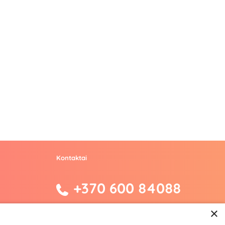
Kontaktai
+370 600 84088
info@fantazijos.lt
×