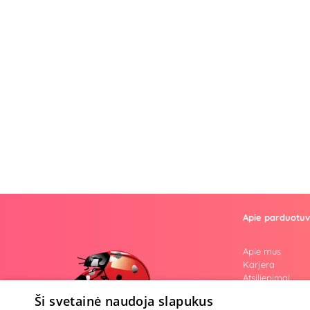
Apie parduotu
Apie mus
Karjera
Atsiliepimai
Klausimai
Ši svetainė naudoja slapukus
Nuogos mintys