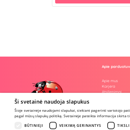
Apie parduotu
Apie mus
Karjera
Atsiliepimai
Klausimai
Ši svetainė naudoja slapukus
Nuogos mintys
Prekiniai ženkla
Šioje svetainėje naudojami slapukai, siekiant pagerinti vartotojo pat
Parama Ukrain
pagal mūsų slapukų politiką. Svetainėje pateikta informacija skirt
Tapk ambasado
BŪTINIEJI
VEIKIMĄ GERINANTYS
TIKSLI