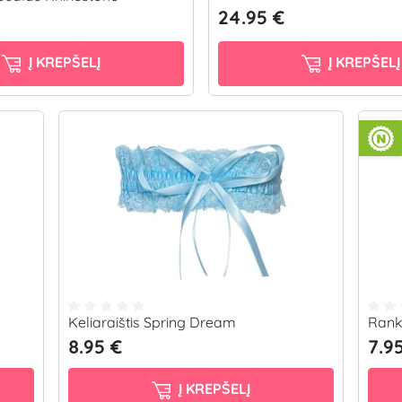
24.95 €
Į KREPŠELĮ
Į KREPŠELĮ
Keliaraištis Spring Dream
Rank
8.95 €
7.9
Į KREPŠELĮ