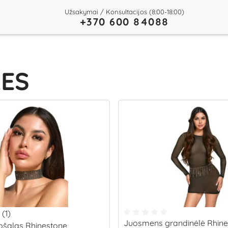
Užsakymai / Konsultacijos (8:00-18:00)
+370 600 84088
RES
(1)
Juosmens grandinėlė Rhine
šalas Rhinestone