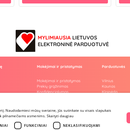
MYLIMIAUSIA
LIETUVOS
ELEKTRONINĖ PARDUOTUVĖ
vę
Mokėjimai ir pristatymas
Parduotuvės
Mokėjimai ir pristatymas
Vilnius
Prekių grąžinimas
Kaunas
Konfidencialumas
Klaipėda
Pirkimo taisyklės
Šiauliai
Privatumo politika
Marijampolė
i
Lojalumo programa
irtį. Naudodamiesi mūsų svetaine, jūs sutinkate su visais slapukais
ai
a tik pilnamečiams asmenims.
Skaityti daugiau
riumi
NIAI
FUNKCINIAI
NEKLASIFIKUOJAMI