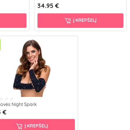
34.95 €
Į KREPŠELĮ
ovės Night Spark
5 €
Į KREPŠELĮ