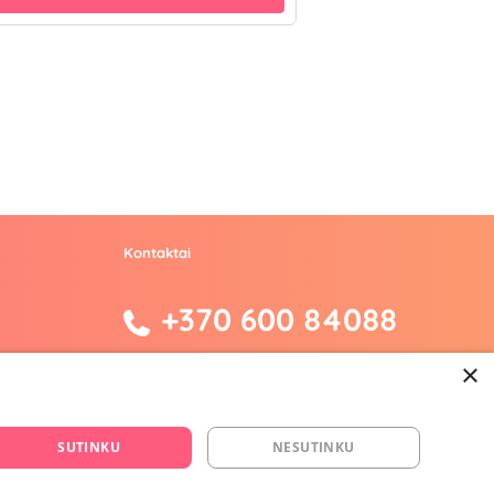
Kontaktai
+370 600 84088
info@fantazijos.lt
×
P. Lukšio g. 2, Vilnius ("Sigma" teritorija)
SUTINKU
NESUTINKU
facebook.com/Fantazijos.lt
instagram.com/fantazijos.lt