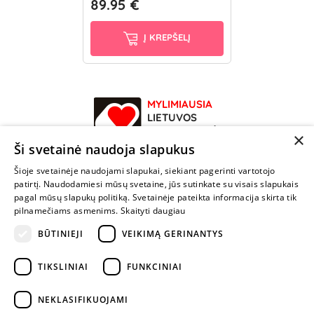
89.95 €
Į KREPŠELĮ
MYLIMIAUSIA
LIETUVOS
ELEKTRONINĖ
×
PARDUOTUVĖ
Ši svetainė naudoja slapukus
Šioje svetainėje naudojami slapukai, siekiant pagerinti vartotojo
NENUSTOK
patirtį. Naudodamiesi mūsų svetaine, jūs sutinkate su visais slapukais
ŽAISTI
pagal mūsų slapukų politiką. Svetainėje pateikta informacija skirta tik
pilnamečiams asmenims.
Skaityti daugiau
BŪTINIEJI
VEIKIMĄ GERINANTYS
+370 600 84088
info@fantazijos.lt
TIKSLINIAI
FUNKCINIAI
P. Lukšio g. 2, Vilnius ("Sigma" teritorija)
NEKLASIFIKUOJAMI
facebook.com/Fantazijos.lt