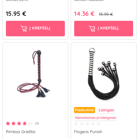
15.95 €
14.36 €
15.95 €
Į KREPŠELĮ
Į KREPŠELĮ
Paskutinė
Lizingas
Nemokamas pristatymas
(1)
Rimbas Griežtai
Flogeris Punish