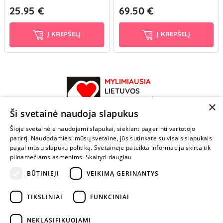
25.95 €
69.50 €
Į KREPŠELĮ
Į KREPŠELĮ
MYLIMIAUSIA
LIETUVOS
ELEKTRONINĖ
×
PARDUOTUVĖ
Ši svetainė naudoja slapukus
Šioje svetainėje naudojami slapukai, siekiant pagerinti vartotojo
NENUSTOK
patirtį. Naudodamiesi mūsų svetaine, jūs sutinkate su visais slapukais
ŽAISTI
pagal mūsų slapukų politiką. Svetainėje pateikta informacija skirta tik
pilnamečiams asmenims.
Skaityti daugiau
BŪTINIEJI
VEIKIMĄ GERINANTYS
+370 600 84088
info@fantazijos.lt
TIKSLINIAI
FUNKCINIAI
P. Lukšio g. 2, Vilnius ("Sigma" teritorija)
NEKLASIFIKUOJAMI