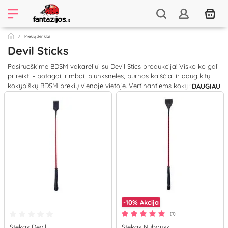
Prekių ženklai
Devil Sticks
Pasiruoškime BDSM vakarėliui su Devil Stics produkcija! Visko ko gali
prireikti - botagai, rimbai, plunksnelės, burnos kaiščiai ir daug kitų
kokybiškų BDSM prekių vienoje vietoje. Vertinantiems kokybę už
DAUGIAU
prieinamą kainą Devil Stics turi daug pasiūlymų!
-10%
Akcija
(1)
Stekas Devil
Stekas Nubausk