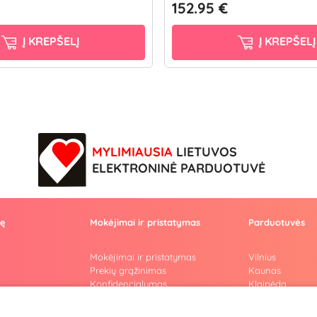
152.95 €
Į KREPŠELĮ
Į KREPŠELĮ
MYLIMIAUSIA
LIETUVOS
ELEKTRONINĖ PARDUOTUVĖ
vę
Mokėjimai ir pristatymas
Parduotuvės
Mokėjimai ir pristatymas
Vilnius
Prekių grąžinimas
Kaunas
Konfidencialumas
Klaipėda
Pirkimo taisyklės
Šiauliai
Privatumo politika
Marijampolė