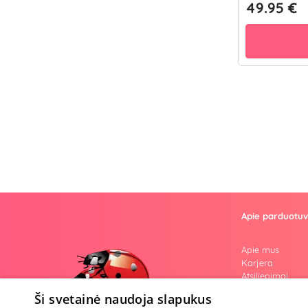
49.95 €
Apie parduotu
Apie mus
Karjera
Atsiliepimai
Klausimai
Ši svetainė naudoja slapukus
Nuogos mintys