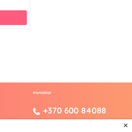
Kontaktai
+370 600 84088
info@fantazijos.lt
×