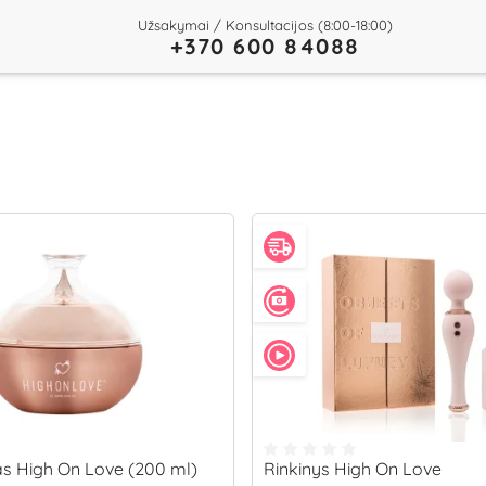
Užsakymai / Konsultacijos (8:00-18:00)
+370 600 84088
as High On Love (200 ml)
Rinkinys High On Love