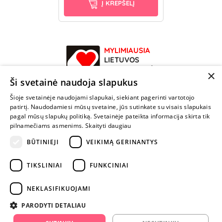
Į KREPŠELĮ
MYLIMIAUSIA
LIETUVOS
ELEKTRONINĖ
×
PARDUOTUVĖ
Ši svetainė naudoja slapukus
Šioje svetainėje naudojami slapukai, siekiant pagerinti vartotojo
NENUSTOK
patirtį. Naudodamiesi mūsų svetaine, jūs sutinkate su visais slapukais
ŽAISTI
pagal mūsų slapukų politiką. Svetainėje pateikta informacija skirta tik
pilnamečiams asmenims.
Skaityti daugiau
BŪTINIEJI
VEIKIMĄ GERINANTYS
+370 600 84088
info@fantazijos.lt
TIKSLINIAI
FUNKCINIAI
P. Lukšio g. 2, Vilnius ("Sigma" teritorija)
NEKLASIFIKUOJAMI
facebook.com/Fantazijos.lt
PARODYTI DETALIAU
instagram.com/fantazijos.lt