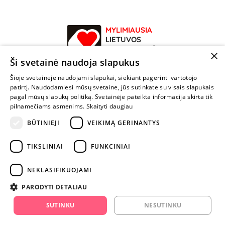
MYLIMIAUSIA
LIETUVOS
ELEKTRONINĖ
×
PARDUOTUVĖ
Ši svetainė naudoja slapukus
Šioje svetainėje naudojami slapukai, siekiant pagerinti vartotojo
NENUSTOK
patirtį. Naudodamiesi mūsų svetaine, jūs sutinkate su visais slapukais
ŽAISTI
pagal mūsų slapukų politiką. Svetainėje pateikta informacija skirta tik
pilnamečiams asmenims.
Skaityti daugiau
+370 600 84088
BŪTINIEJI
VEIKIMĄ GERINANTYS
info@fantazijos.lt
TIKSLINIAI
FUNKCINIAI
P. Lukšio g. 2, Vilnius ("Sigma" teritorija)
NEKLASIFIKUOJAMI
facebook.com/Fantazijos.lt
PARODYTI DETALIAU
instagram.com/fantazijos.lt
SUTINKU
NESUTINKU
Karjera