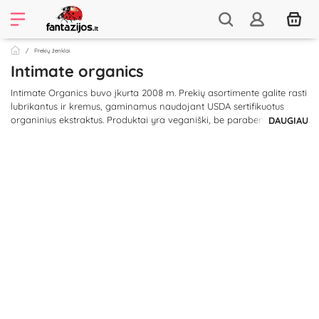
Prekių ženklai
Intimate organics
Intimate Organics buvo įkurta 2008 m. Prekių asortimente galite rasti
lubrikantus ir kremus, gaminamus naudojant USDA sertifikuotus
organinius ekstraktus. Produktai yra veganiški, be parabenų. Intimate
DAUGIAU
Organics - tai natūrali intymi kosmetika Jūsų maloniam
seksualiniam gyvenimui.