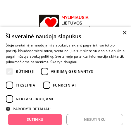
MYLIMIAUSIA
LIETUVOS
ELEKTRONINĖ
×
PARDUOTUVĖ
Ši svetainė naudoja slapukus
Šioje svetainėje naudojami slapukai, siekiant pagerinti vartotojo
NENUSTOK
patirtį. Naudodamiesi mūsų svetaine, jūs sutinkate su visais slapukais
ŽAISTI
pagal mūsų slapukų politiką. Svetainėje pateikta informacija skirta tik
pilnamečiams asmenims.
Skaityti daugiau
+370 600 84088
BŪTINIEJI
VEIKIMĄ GERINANTYS
info@fantazijos.lt
TIKSLINIAI
FUNKCINIAI
P. Lukšio g. 2, Vilnius ("Sigma" teritorija)
NEKLASIFIKUOJAMI
facebook.com/Fantazijos.lt
PARODYTI DETALIAU
instagram.com/fantazijos.lt
SUTINKU
NESUTINKU
Karjera