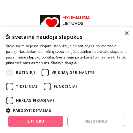
MYLIMIAUSIA
LIETUVOS
ELEKTRONINĖ
×
PARDUOTUVĖ
Ši svetainė naudoja slapukus
Šioje svetainėje naudojami slapukai, siekiant pagerinti vartotojo
NENUSTOK
patirtį. Naudodamiesi mūsų svetaine, jūs sutinkate su visais slapukais
ŽAISTI
pagal mūsų slapukų politiką. Svetainėje pateikta informacija skirta tik
pilnamečiams asmenims.
Skaityti daugiau
+370 600 84088
BŪTINIEJI
VEIKIMĄ GERINANTYS
info@fantazijos.lt
TIKSLINIAI
FUNKCINIAI
P. Lukšio g. 2, Vilnius ("Sigma" teritorija)
NEKLASIFIKUOJAMI
facebook.com/Fantazijos.lt
PARODYTI DETALIAU
instagram.com/fantazijos.lt
SUTINKU
NESUTINKU
Karjera