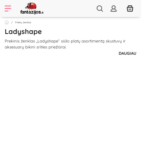
Prekių ženklai
Ladyshape
Prekinis ženklas „Ladyshape“ siūlo platų asortimentą skustuvų ir
aksesuarų bikini srities priežiūrai.
DAUGIAU
Moterys jau seniai naudoja skustuvus, pincetus, blakstienų rietiklius ir
kitus įrankius savo kūno plaukų priežiūrai ir šalinimui, o su
„Ladyshape“ galėsite padailinti savo bikini zoną be jokio vargo!
Jauskitės seksualios, stilingos ir pasitikinčios savimi!