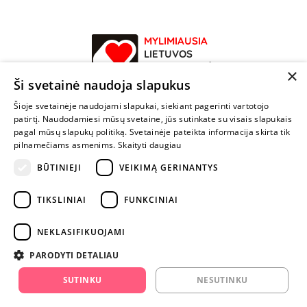
MYLIMIAUSIA
LIETUVOS
ELEKTRONINĖ
×
PARDUOTUVĖ
Ši svetainė naudoja slapukus
Šioje svetainėje naudojami slapukai, siekiant pagerinti vartotojo
NENUSTOK
patirtį. Naudodamiesi mūsų svetaine, jūs sutinkate su visais slapukais
ŽAISTI
pagal mūsų slapukų politiką. Svetainėje pateikta informacija skirta tik
pilnamečiams asmenims.
Skaityti daugiau
+370 600 84088
BŪTINIEJI
VEIKIMĄ GERINANTYS
info@fantazijos.lt
TIKSLINIAI
FUNKCINIAI
P. Lukšio g. 2, Vilnius ("Sigma" teritorija)
NEKLASIFIKUOJAMI
facebook.com/Fantazijos.lt
PARODYTI DETALIAU
instagram.com/fantazijos.lt
SUTINKU
NESUTINKU
Karjera