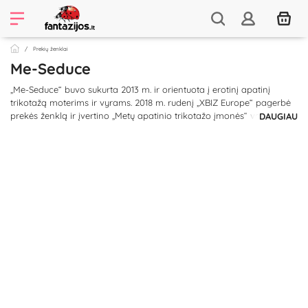
Prekių ženklai
Me-Seduce
„Me-Seduce“ buvo sukurta 2013 m. ir orientuota į erotinį apatinį
trikotažą moterims ir vyrams. 2018 m. rudenį „XBIZ Europe“ pagerbė
prekės ženklą ir įvertino „Metų apatinio trikotažo įmonės“ vardu
DAUGIAU
(2018 m.). Tai buvo pirmasis Europos leidimas ir vienintelis
nominuotas lenkų prekės ženklas. Dabar jis buvo nominuotas
amerikiečių apdovanojimuose XBIZ dviejose kategorijose: Metų
apatinio trikotažo įmonė (2019 m.) Ir Metų apatinio trikotažo
kolekcija.