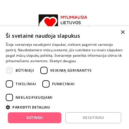
MYLIMIAUSIA
LIETUVOS
ELEKTRONINĖ
×
PARDUOTUVĖ
Ši svetainė naudoja slapukus
Šioje svetainėje naudojami slapukai, siekiant pagerinti vartotojo
NENUSTOK
patirtį. Naudodamiesi mūsų svetaine, jūs sutinkate su visais slapukais
ŽAISTI
pagal mūsų slapukų politiką. Svetainėje pateikta informacija skirta tik
pilnamečiams asmenims.
Skaityti daugiau
+370 600 84088
BŪTINIEJI
VEIKIMĄ GERINANTYS
info@fantazijos.lt
TIKSLINIAI
FUNKCINIAI
P. Lukšio g. 2, Vilnius ("Sigma" teritorija)
NEKLASIFIKUOJAMI
facebook.com/Fantazijos.lt
PARODYTI DETALIAU
instagram.com/fantazijos.lt
SUTINKU
NESUTINKU
Karjera