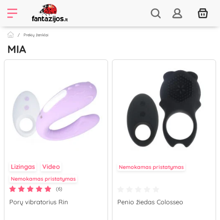
Prekių ženklai
MIA
Lizingas
Video
Nemokamas pristatymas
Nemokamas pristatymas
(6)
Porų vibratorius Rin
Penio žiedas Colosseo