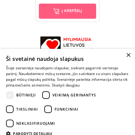
Į KREPŠELĮ
MYLIMIAUSIA
LIETUVOS
ELEKTRONINĖ
×
PARDUOTUVĖ
Ši svetainė naudoja slapukus
Šioje svetainėje naudojami slapukai, siekiant pagerinti vartotojo
NENUSTOK
patirtį. Naudodamiesi mūsų svetaine, jūs sutinkate su visais slapukais
ŽAISTI
pagal mūsų slapukų politiką. Svetainėje pateikta informacija skirta tik
pilnamečiams asmenims.
Skaityti daugiau
BŪTINIEJI
VEIKIMĄ GERINANTYS
+370 600 84088
info@fantazijos.lt
TIKSLINIAI
FUNKCINIAI
P. Lukšio g. 2, Vilnius ("Sigma" teritorija)
NEKLASIFIKUOJAMI
facebook.com/Fantazijos.lt
PARODYTI DETALIAU