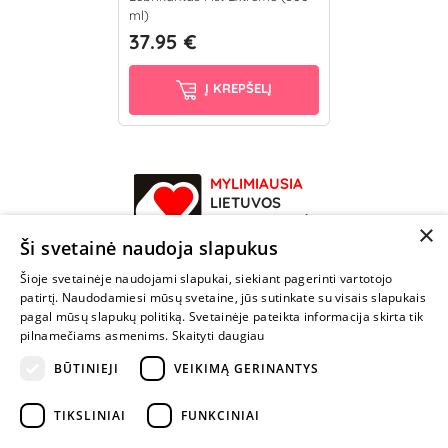
ml)
37.95 €
Į KREPŠELĮ
MYLIMIAUSIA
LIETUVOS
ELEKTRONINĖ
×
PARDUOTUVĖ
Ši svetainė naudoja slapukus
Šioje svetainėje naudojami slapukai, siekiant pagerinti vartotojo
NENUSTOK
patirtį. Naudodamiesi mūsų svetaine, jūs sutinkate su visais slapukais
ŽAISTI
pagal mūsų slapukų politiką. Svetainėje pateikta informacija skirta tik
pilnamečiams asmenims.
Skaityti daugiau
BŪTINIEJI
VEIKIMĄ GERINANTYS
+370 600 84088
info@fantazijos.lt
TIKSLINIAI
FUNKCINIAI
P. Lukšio g. 2, Vilnius ("Sigma" teritorija)