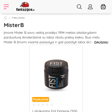
Prekių ženklai
MisterB
Įmonė Mister B savo veiklą pradėjo 1994 metais atsidarydami
parduotuvę Amsterdame su labai ribotu prekių kiekiu. Šiuo metu
Mister B žinomi visame pasaulyje ir gali pasiūlyti labai didelį
DAUGIAU
asortimentą odinių rūbų ir fetišui skirtų aksesuarų. Mister B skatina
išbandyti ne tik fetišui skirtą aprangą ir aksesuarus, bet ir jų
aukščiausios kokybės intymiąją kosmetiką: lubrikantus ir gelius. Su
Mister B produkcija įmanoma maksimaliai pasiruošti analinio sekso
malonumams ir mėgautis jais be ribų!
Paskutinė
Lubrikantas Fist Extreme (500