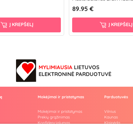
89.95 €
Į KREPŠELĮ
Į KREPŠELĮ
MYLIMIAUSIA
LIETUVOS
ELEKTRONINĖ PARDUOTUVĖ
vę
Mokėjimai ir pristatymas
Parduotuvės
Mokėjimai ir pristatymas
Vilnius
Prekių grąžinimas
Kaunas
Konfidencialumas
Klaipėda
Pirkimo taisyklės
Šiauliai