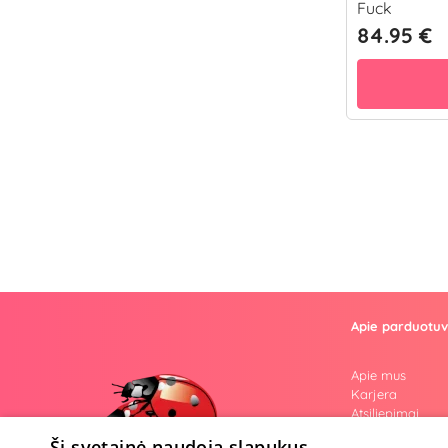
Fuck
84.95 €
Apie parduotu
Apie mus
Karjera
Atsiliepimai
Klausimai
Ši svetainė naudoja slapukus