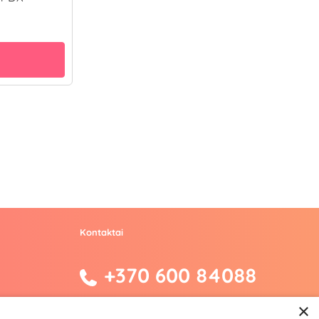
Kontaktai
+370 600 84088
info@fantazijos.lt
×