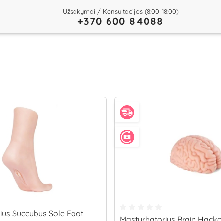
Užsakymai / Konsultacijos (8:00-18:00)
+370 600 84088
ius Succubus Sole Foot
Masturbatorius Brain Hack