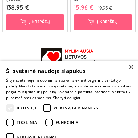
138.95 €
15.96 €
19.95 €
Į KREPŠELĮ
Į KREPŠELĮ
MYLIMIAUSIA
LIETUVOS
ELEKTRONINĖ
×
PARDUOTUVĖ
Ši svetainė naudoja slapukus
Šioje svetainėje naudojami slapukai, siekiant pagerinti vartotojo
NENUSTOK
patirtį. Naudodamiesi mūsų svetaine, jūs sutinkate su visais slapukais
ŽAISTI
pagal mūsų slapukų politiką. Svetainėje pateikta informacija skirta tik
pilnamečiams asmenims.
Skaityti daugiau
BŪTINIEJI
VEIKIMĄ GERINANTYS
+370 600 84088
info@fantazijos.lt
TIKSLINIAI
FUNKCINIAI
P. Lukšio g. 2, Vilnius ("Sigma" teritorija)
NEKLASIFIKUOJAMI