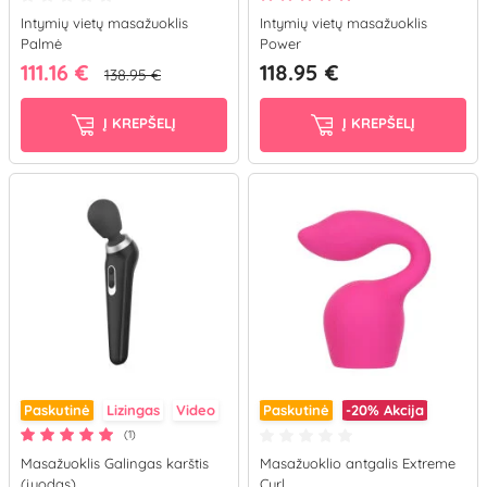
Intymių vietų masažuoklis
Intymių vietų masažuoklis
Palmė
Power
111.16 €
118.95 €
138.95 €
Į KREPŠELĮ
Į KREPŠELĮ
Paskutinė
Lizingas
Video
Paskutinė
-20%
Akcija
(1)
Masažuoklis Galingas karštis
Masažuoklio antgalis Extreme
(juodas)
Curl