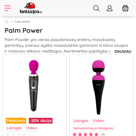
Prekių ženklai
Palm Power
Palm Powder yra vienas populiariausių erotinių masažuoklių
gamintojų. Įvairaus dydžio masažuokliai gaminami iš kūnui saugios
ir malonios silikono medžiagos. Asortimentas papildytas įvairia
DAUGIAU
masažuokliams reikalinga atributika (skirtingų rūšių, dydžių galvutės
ir įkrovikliai). Palm Powder masažuokliai yra galingi ir funkcionalūs,
todėl erogeninių zonų stimuliacija su šiais masažuokliais prives Jus
prie aukščiausio orgazmo gyvenime!
Paskutinė
-20%
Akcija
Lizingas
Video
Lizingas
Video
Nemokamas pristatymas
(1)