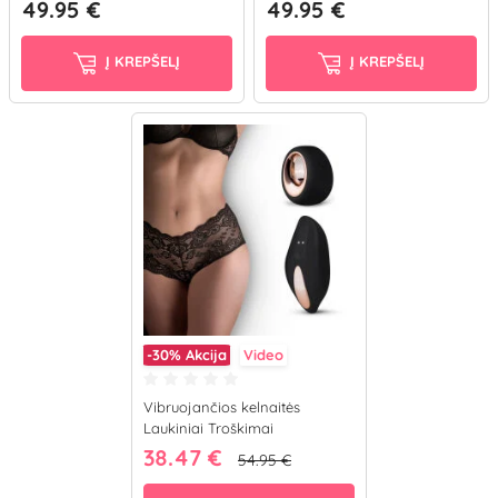
49.95 €
49.95 €
Į KREPŠELĮ
Į KREPŠELĮ
-30%
Akcija
Video
Vibruojančios kelnaitės
Laukiniai Troškimai
38.47 €
54.95 €