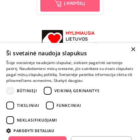
Į KREPŠELĮ
MYLIMIAUSIA
LIETUVOS
ELEKTRONINĖ
×
PARDUOTUVĖ
Ši svetainė naudoja slapukus
Šioje svetainėje naudojami slapukai, siekiant pagerinti vartotojo
NENUSTOK
patirtį. Naudodamiesi mūsų svetaine, jūs sutinkate su visais slapukais
ŽAISTI
pagal mūsų slapukų politiką. Svetainėje pateikta informacija skirta tik
pilnamečiams asmenims.
Skaityti daugiau
BŪTINIEJI
VEIKIMĄ GERINANTYS
+370 600 84088
info@fantazijos.lt
TIKSLINIAI
FUNKCINIAI
P. Lukšio g. 2, Vilnius ("Sigma" teritorija)
NEKLASIFIKUOJAMI
facebook.com/Fantazijos.lt
PARODYTI DETALIAU
instagram.com/fantazijos.lt