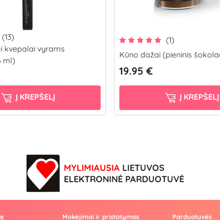
(13)
(1)
i kvepalai vyrams
Kūno dažai (pieninis šokol
 ml)
19.95 €
Į KREPŠELĮ
Į KREPŠELĮ
MYLIMIAUSIA
LIETUVOS
ELEKTRONINĖ PARDUOTUVĖ
vę
Mokėjimai ir pristatymas
Parduotuvės