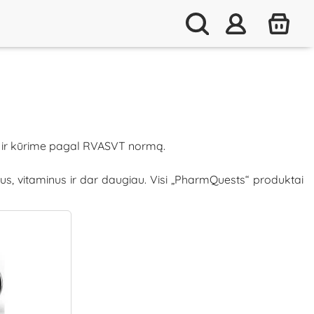
e ir kūrime pagal RVASVT normą.
us, vitaminus ir dar daugiau. Visi „PharmQuests“ produktai