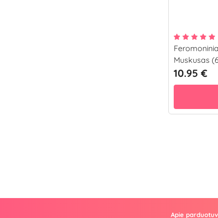
Feromoninia
Muskusas (6
10.95 €
Apie parduotu