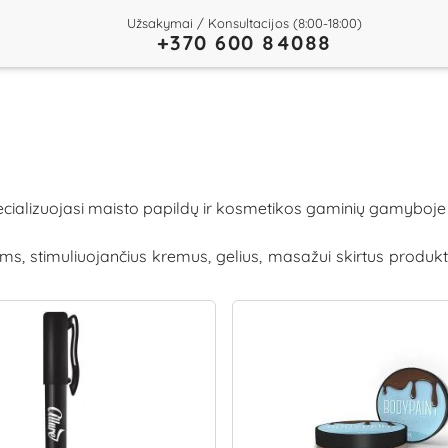
Užsakymai / Konsultacijos (8:00-18:00)
+370 600 84088
ecializuojasi maisto papildų ir kosmetikos gaminių gamyboj
ms, stimuliuojančius kremus, gelius, masažui skirtus produkt