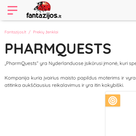
Fantazijos.lt
Prekių ženklai
PHARMQUESTS
„PharmQuests“ yra Nyderlanduose įsikūrusi įmonė, kuri sp
Kompanija kuria įvairius maisto papildus moterims ir vyra
atitinka aukščiausius reikalavimus ir yra itin kokybiški.