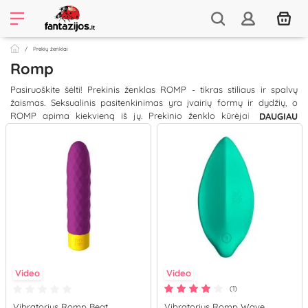
Prekių ženklai
Romp
Pasiruoškite šėlti! Prekinis ženklas ROMP - tikras stiliaus ir spalvų
žaismas. Seksualinis pasitenkinimas yra įvairių formų ir dydžių, o
ROMP apima kiekvieną iš jų. Prekinio ženklo kūrėjai sako, jog
DAUGIAU
padarydami sekso žaislus prieinamus visiems, jie padeda žmonėms
pasitikėti savo smalsumu.
ROMP produktai yra kruopščiai suprojektuoti taip, kad atitiktų
aukščiausius standartus, išlaikant linksmą ir šviežią atmosferą. Kodėl
verta rinktis ROMP? Kokybė ir technologijos perimtos iš
lyderiaujančių sekso žaislų gamintojų, oro pulsacijos technologija iš
Womanizer. ROMP produktai tikrai išsiskiria savo dailiais dizainais ir
spalvu žaismu. Šis prekinis ženklas gamina žaisliukus moterims,
vyrams ir poroms, todėl išsirinks kiekvienas.
Video
Video
(1)
Vibratorius Romp Beat
Vibratorius Romp Wave