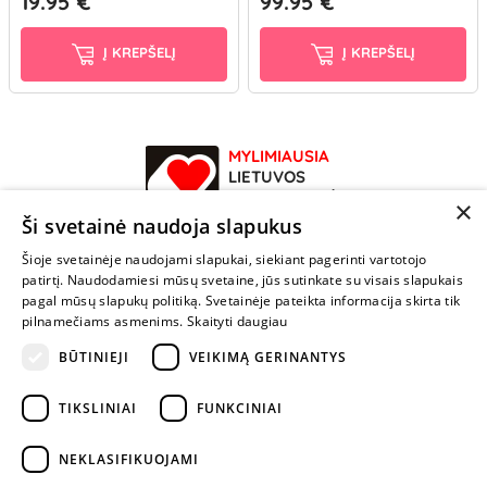
19.95 €
99.95 €
Į KREPŠELĮ
Į KREPŠELĮ
MYLIMIAUSIA
LIETUVOS
ELEKTRONINĖ
×
PARDUOTUVĖ
Ši svetainė naudoja slapukus
Šioje svetainėje naudojami slapukai, siekiant pagerinti vartotojo
NENUSTOK
patirtį. Naudodamiesi mūsų svetaine, jūs sutinkate su visais slapukais
ŽAISTI
pagal mūsų slapukų politiką. Svetainėje pateikta informacija skirta tik
pilnamečiams asmenims.
Skaityti daugiau
BŪTINIEJI
VEIKIMĄ GERINANTYS
+370 600 84088
info@fantazijos.lt
TIKSLINIAI
FUNKCINIAI
P. Lukšio g. 2, Vilnius ("Sigma" teritorija)
NEKLASIFIKUOJAMI
facebook.com/Fantazijos.lt