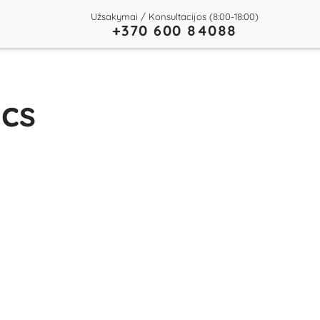
Užsakymai / Konsultacijos (8:00-18:00)
+370 600 84088
acs