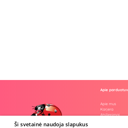
Apie parduotu
Apie mus
Karjera
Atsiliepimai
Klausimai
Ši svetainė naudoja slapukus
Nuogos mintys