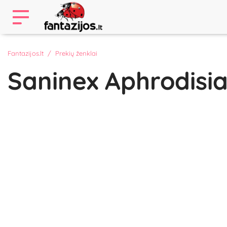
Fantazijos.lt
Prekių ženklai
Saninex Aphrodisi