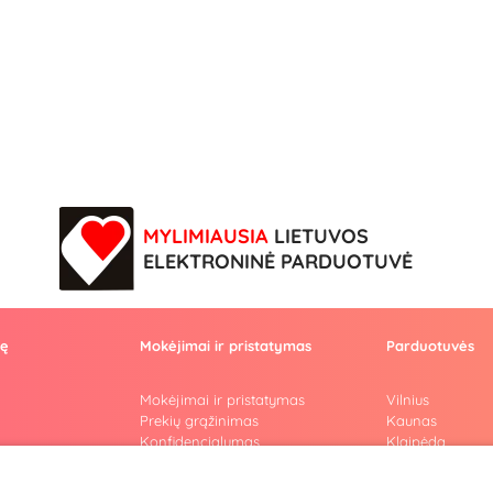
MYLIMIAUSIA
LIETUVOS
ELEKTRONINĖ PARDUOTUVĖ
vę
Mokėjimai ir pristatymas
Parduotuvės
Mokėjimai ir pristatymas
Vilnius
Prekių grąžinimas
Kaunas
Konfidencialumas
Klaipėda
Pirkimo taisyklės
Šiauliai
Privatumo politika
Marijampolė