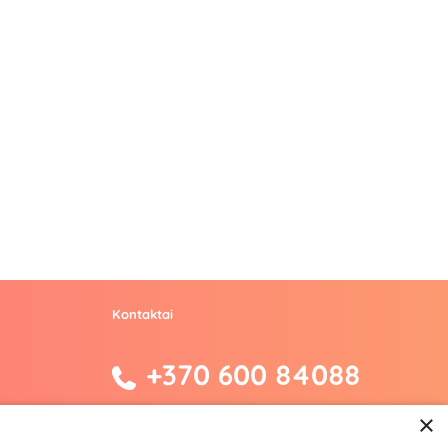
Kontaktai
+370 600 84088
info@fantazijos.lt
×