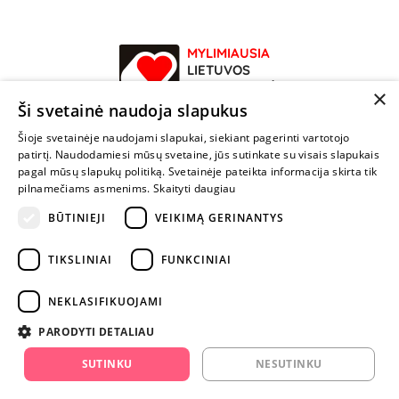
MYLIMIAUSIA
LIETUVOS
ELEKTRONINĖ
×
PARDUOTUVĖ
Ši svetainė naudoja slapukus
Šioje svetainėje naudojami slapukai, siekiant pagerinti vartotojo
NENUSTOK
patirtį. Naudodamiesi mūsų svetaine, jūs sutinkate su visais slapukais
ŽAISTI
pagal mūsų slapukų politiką. Svetainėje pateikta informacija skirta tik
pilnamečiams asmenims.
Skaityti daugiau
+370 600 84088
BŪTINIEJI
VEIKIMĄ GERINANTYS
info@fantazijos.lt
TIKSLINIAI
FUNKCINIAI
P. Lukšio g. 2, Vilnius ("Sigma" teritorija)
NEKLASIFIKUOJAMI
facebook.com/Fantazijos.lt
PARODYTI DETALIAU
instagram.com/fantazijos.lt
SUTINKU
NESUTINKU
Karjera