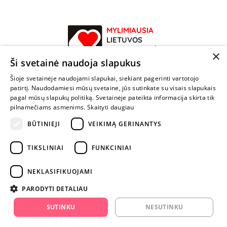
MYLIMIAUSIA
LIETUVOS
ELEKTRONINĖ
×
PARDUOTUVĖ
Ši svetainė naudoja slapukus
Šioje svetainėje naudojami slapukai, siekiant pagerinti vartotojo
NENUSTOK
patirtį. Naudodamiesi mūsų svetaine, jūs sutinkate su visais slapukais
ŽAISTI
pagal mūsų slapukų politiką. Svetainėje pateikta informacija skirta tik
pilnamečiams asmenims.
Skaityti daugiau
+370 600 84088
BŪTINIEJI
VEIKIMĄ GERINANTYS
info@fantazijos.lt
TIKSLINIAI
FUNKCINIAI
P. Lukšio g. 2, Vilnius ("Sigma" teritorija)
NEKLASIFIKUOJAMI
facebook.com/Fantazijos.lt
PARODYTI DETALIAU
instagram.com/fantazijos.lt
SUTINKU
NESUTINKU
Karjera