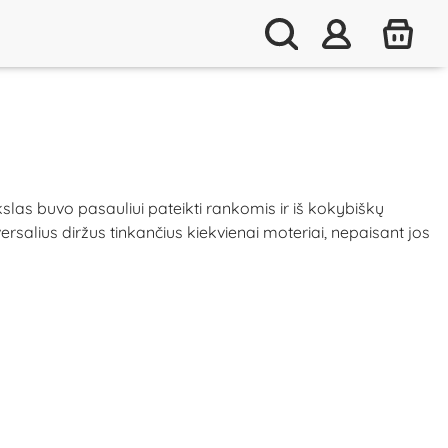
kslas buvo pasauliui pateikti rankomis ir iš kokybiškų
rsalius diržus tinkančius kiekvienai moteriai, nepaisant jos