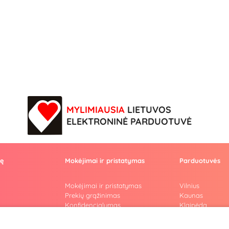
MYLIMIAUSIA
LIETUVOS
ELEKTRONINĖ PARDUOTUVĖ
vę
Mokėjimai ir pristatymas
Parduotuvės
Mokėjimai ir pristatymas
Vilnius
Prekių grąžinimas
Kaunas
Konfidencialumas
Klaipėda
Pirkimo taisyklės
Šiauliai
Privatumo politika
Marijampolė