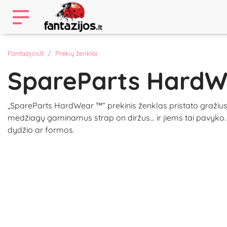
Fantazijos.lt
Prekių ženklai
SpareParts HardW
„SpareParts HardWear ™“ prekinis ženklas pristato gražius. s
medžiagų gaminamus strap on diržus... ir jiems tai pavyko. S
dydžio ar formos.