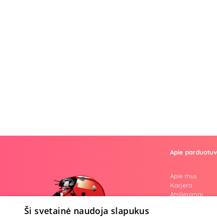
Apie parduotu
Apie mus
Karjera
Atsiliepimai
Klausimai
Ši svetainė naudoja slapukus
Nuogos mintys