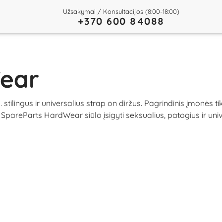
Užsakymai / Konsultacijos (8:00-18:00)
+370 600 84088
ear
tilingus ir universalius strap on diržus. Pagrindinis įmonės ti
pareParts HardWear siūlo įsigyti seksualius, patogius ir unive