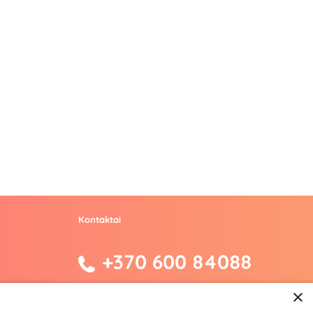
Kontaktai
+370 600 84088
info@fantazijos.lt
×