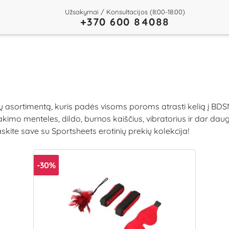
Užsakymai / Konsultacijos (8:00-18:00)
+370 600 84088
tų asortimentą, kuris padės visoms poroms atrasti kelią į BDSM
akimo menteles, dildo, burnos kaiščius, vibratorius ir dar d
kite save su Sportsheets erotinių prekių kolekcija!
-30%