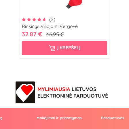
(2)
Rinkinys Viliojanti Vergovė
32.87 €
46.95 €
Į KREPŠELĮ
MYLIMIAUSIA
LIETUVOS
ELEKTRONINĖ PARDUOTUVĖ
vę
Mokėjimai ir pristatymas
Parduotuvės