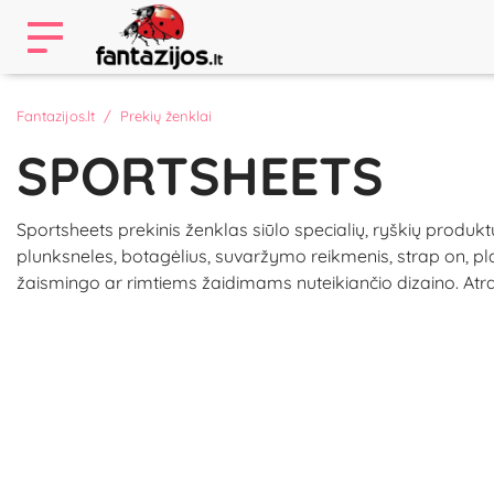
Fantazijos.lt
Prekių ženklai
SPORTSHEETS
Sportsheets prekinis ženklas siūlo specialių, ryškių produk
plunksneles, botagėlius, suvaržymo reikmenis, strap on, pl
žaismingo ar rimtiems žaidimams nuteikiančio dizaino. Atras