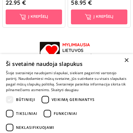
22.95 €
58.95 €
Į KREPŠELĮ
Į KREPŠELĮ
MYLIMIAUSIA
LIETUVOS
ELEKTRONINĖ
×
PARDUOTUVĖ
Ši svetainė naudoja slapukus
Šioje svetainėje naudojami slapukai, siekiant pagerinti vartotojo
NENUSTOK
patirtį. Naudodamiesi mūsų svetaine, jūs sutinkate su visais slapukais
ŽAISTI
pagal mūsų slapukų politiką. Svetainėje pateikta informacija skirta tik
pilnamečiams asmenims.
Skaityti daugiau
BŪTINIEJI
VEIKIMĄ GERINANTYS
+370 600 84088
info@fantazijos.lt
TIKSLINIAI
FUNKCINIAI
P. Lukšio g. 2, Vilnius ("Sigma" teritorija)
NEKLASIFIKUOJAMI
facebook.com/Fantazijos.lt