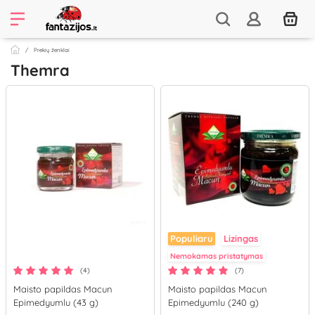
Prekių ženklai
Themra
Populiaru
Lizingas
Nemokamas pristatymas
(4)
(7)
Maisto papildas Macun
Maisto papildas Macun
Epimedyumlu (43 g)
Epimedyumlu (240 g)