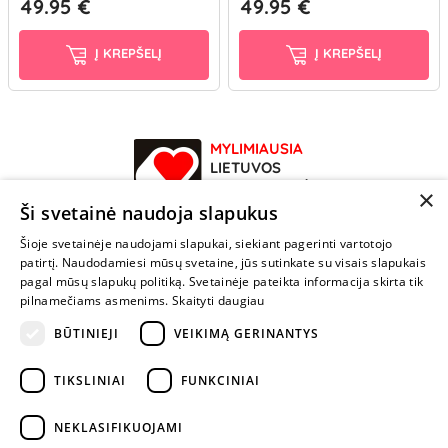
49.95 €
49.95 €
Į KREPŠELĮ
Į KREPŠELĮ
MYLIMIAUSIA
LIETUVOS
ELEKTRONINĖ
×
PARDUOTUVĖ
Ši svetainė naudoja slapukus
Šioje svetainėje naudojami slapukai, siekiant pagerinti vartotojo
NENUSTOK
patirtį. Naudodamiesi mūsų svetaine, jūs sutinkate su visais slapukais
ŽAISTI
pagal mūsų slapukų politiką. Svetainėje pateikta informacija skirta tik
pilnamečiams asmenims.
Skaityti daugiau
BŪTINIEJI
VEIKIMĄ GERINANTYS
+370 600 84088
info@fantazijos.lt
TIKSLINIAI
FUNKCINIAI
P. Lukšio g. 2, Vilnius ("Sigma" teritorija)
NEKLASIFIKUOJAMI
facebook.com/Fantazijos.lt