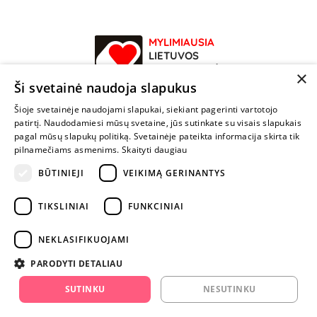
MYLIMIAUSIA
LIETUVOS
ELEKTRONINĖ
×
PARDUOTUVĖ
Ši svetainė naudoja slapukus
Šioje svetainėje naudojami slapukai, siekiant pagerinti vartotojo
NENUSTOK
patirtį. Naudodamiesi mūsų svetaine, jūs sutinkate su visais slapukais
ŽAISTI
pagal mūsų slapukų politiką. Svetainėje pateikta informacija skirta tik
pilnamečiams asmenims.
Skaityti daugiau
+370 600 84088
BŪTINIEJI
VEIKIMĄ GERINANTYS
info@fantazijos.lt
TIKSLINIAI
FUNKCINIAI
P. Lukšio g. 2, Vilnius ("Sigma" teritorija)
NEKLASIFIKUOJAMI
facebook.com/Fantazijos.lt
PARODYTI DETALIAU
instagram.com/fantazijos.lt
SUTINKU
NESUTINKU
Karjera